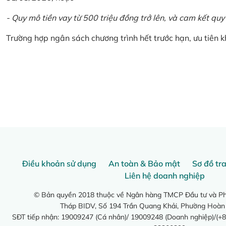
- Quy mô tiền vay từ 500 triệu đồng trở lên, và cam kết quy
Trường hợp ngân sách chương trình hết trước hạn, ưu tiên 
Điều khoản sử dụng
An toàn & Bảo mật
Sơ đồ tr
Liên hệ doanh nghiệp
© Bản quyền 2018 thuộc về Ngân hàng TMCP Đầu tư và Phá
Tháp BIDV, Số 194 Trần Quang Khải, Phường Hoàn
SĐT tiếp nhận: 19009247 (Cá nhân)/ 19009248 (Doanh nghiệp)/(+8