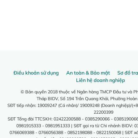
Điều khoản sử dụng
An toàn & Bảo mật
Sơ đồ tr
Liên hệ doanh nghiệp
© Bản quyền 2018 thuộc về Ngân hàng TMCP Đầu tư và Phá
Tháp BIDV, Số 194 Trần Quang Khải, Phường Hoàn
SĐT tiếp nhận: 19009247 (Cá nhân)/ 19009248 (Doanh nghiệp)/(+8
22200399
SĐT Tổng đài TTCSKH: 02422200588 - 0385290066 - 0385190066
0981915333 - 0981951333 | SĐT gọi ra từ Chi nhánh BIDV: 
0766069388 - 0766056388 - 0852198088 - 0822150068 | SĐT xác 