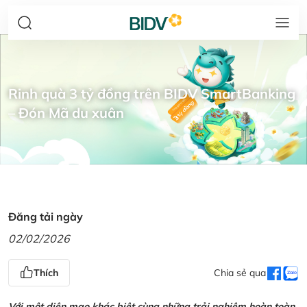
Rinh quà 3 tỷ đồng trên BIDV SmartBanking
– Đón Mã du xuân
Đăng tải ngày
02/02/2026
Thích
Chia sẻ qua
Với một diện mạo khác biệt cùng những trải nghiệm hoàn toàn