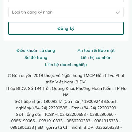
Loại tin đăng ký nhận
Đăng ký
Điều khoản sử dụng
An toàn & Bảo mật
Sơ đồ trang
Liên hệ cá nhân
Liên hệ doanh nghiệp
© Bản quyền 2018 thuộc về Ngân hàng TMCP Đầu tư và Phát
triển Việt Nam (BIDV)
Tháp BIDV, Số 194 Trần Quang Khải, Phường Hoàn Kiếm, TP Hà
Nội
SĐT tiếp nhận: 19009247 (Cá nhân)/ 19009248 (Doanh
nghiệp)/(+84-24) 22200588 - Fax: (+84-24) 22200399
SĐT Tổng đài TTCSKH: 02422200588 - 0385290066 -
0385190066 - 0981910333 - 0866200333 - 0981915333 -
0981951333 | SĐT gọi ra từ Chi nhánh BIDV: 0336258333 -