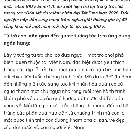
mới, robot BIDV Smart AI đã xuất hiện trở lại trong trò chơi
tương tác “Đón Mã du xuân” nhân dịp Tết Bính Ngọ 2026. Trải
nghiệm hấp dẫn cùng hàng trăm nghìn giải thưởng giá trị để
cùng khai mở một năm mới đầy tài lộc cùng BIDV.
Từ trò chơi dân gian đến game tương tác trên ứng dụng
ngân hàng:
Lấy ý tưởng từ trò chơi cờ đua ngựa – một trò chơi phổ
biến, quen thuộc tại Việt Nam, đặc biệt được yêu thích
trong các dịp lễ Tết, họp mặt gia đình và bạn bè, phù hợp
với nhiều lứa tuổi, chương trình “Đón Mã du xuân” đã đem
đến những biến tấu sáng tạo khi nhân hóa quân cờ cá
ngựa thành một chú ngựa nhỏ rong ruổi trên hành trình
khám phá vẻ đẹp của quê hương đất nước khi Tết đến
xuân về. Mỗi lần gieo xúc xắc không chỉ mang đến cơ hội
trúng các phần quà hấp dẫn từ chương trình mà còn là
một bước tiến trên con đường khám phá di sản, vẻ đẹp
của đất nước và con người Việt Nam.