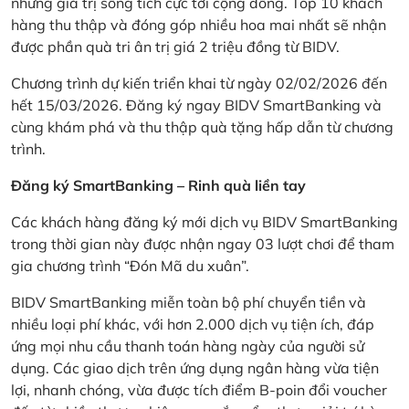
những giá trị sống tích cực tới cộng đồng. Top 10 khách
hàng thu thập và đóng góp nhiều hoa mai nhất sẽ nhận
được phần quà tri ân trị giá 2 triệu đồng từ BIDV.
Chương trình dự kiến triển khai từ ngày 02/02/2026 đến
hết 15/03/2026. Đăng ký ngay BIDV SmartBanking và
cùng khám phá và thu thập quà tặng hấp dẫn từ chương
trình.
Đăng ký SmartBanking – Rinh quà liền tay
Các khách hàng đăng ký mới dịch vụ BIDV SmartBanking
trong thời gian này được nhận ngay 03 lượt chơi để tham
gia chương trình “Đón Mã du xuân”.
BIDV SmartBanking miễn toàn bộ phí chuyển tiền và
nhiều loại phí khác, với hơn 2.000 dịch vụ tiện ích, đáp
ứng mọi nhu cầu thanh toán hàng ngày của người sử
dụng. Các giao dịch trên ứng dụng ngân hàng vừa tiện
lợi, nhanh chóng, vừa được tích điểm B-poin đổi voucher