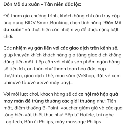
Đón Mã du xuân – Tân niên đắc lộc:
Để tham gia chương trình, khách hàng chỉ cần truy cập
ứng dụng BIDV SmartBanking, chọn tính năng
“Đón Mã
du xuân”
và thực hiện các nhiệm vụ để được cộng lượt
chơi.
Các
nhiệm vụ gắn liền với các giao dịch trên kênh số
,
giúp khuyến khích khách hàng gia tăng giao dịch không
dùng tiền mặt, tiếp cận với nhiều sản phẩm ngân hàng
số tiện ích, an toàn như thanh toan hóa đơn, nạp
thẻ/data, giao dịch Thẻ, mua sắm (VnShop, đặt vé xem
phim/vé tàu/vé xe/vé máy bay)….
Với mỗi lượt chơi, khách hàng sẽ có
cơ hội mở hộp quà
may mắn để trúng thưởng các giải thưởng
như: Tiền
mặt, điểm thưởng B-Point, voucher giảm giá và các quà
tặng hiện vật thiết thực như: Bếp từ Hafele, tai nghe
Logitech, Bàn ủi Philips, máy massage Philips….