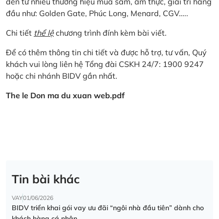
đến từ nhiều thương hiệu mua sắm, ẩm thực, giải trí hàng
đầu như: Golden Gate, Phúc Long, Menard, CGV…..
Chi tiết
thể lệ
chương trình đính kèm bài viết.
Để có thêm thông tin chi tiết và được hỗ trợ, tư vấn, Quý
khách vui lòng liên hệ Tổng đài CSKH 24/7: 1900 9247
hoặc chi nhánh BIDV gần nhất.
The le Don ma du xuan web.pdf
Tin bài khác
VAY
01/06/2026
BIDV triển khai gói vay ưu đãi “ngôi nhà đầu tiên” dành cho
khách hàng cá nhân