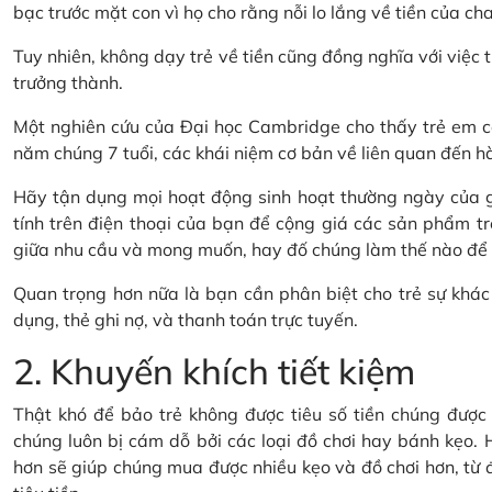
bạc trước mặt con vì họ cho rằng nỗi lo lắng về tiền của cha
Tuy nhiên, không dạy trẻ về tiền cũng đồng nghĩa với việc t
trưởng thành.
Một nghiên cứu của Đại học Cambridge cho thấy trẻ em có
năm chúng 7 tuổi, các khái niệm cơ bản về liên quan đến hành
Hãy tận dụng mọi hoạt động sinh hoạt thường ngày của gi
tính trên điện thoại của bạn để cộng giá các sản phẩm tr
giữa nhu cầu và mong muốn, hay đố chúng làm thế nào để ti
Quan trọng hơn nữa là bạn cần phân biệt cho trẻ sự khác 
dụng, thẻ ghi nợ, và thanh toán trực tuyến.
2. Khuyến khích tiết kiệm
Thật khó để bảo trẻ không được tiêu số tiền chúng được t
chúng luôn bị cám dỗ bởi các loại đồ chơi hay bánh kẹo. H
hơn sẽ giúp chúng mua được nhiều kẹo và đồ chơi hơn, từ đó