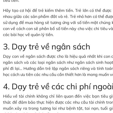
tiêu tiền.
Hãy tạo cơ hội để trẻ kiếm thêm tiền. Trẻ lớn có thể đượ
nhau giữa các sản phẩm đắt và rẻ. Trẻ nhỏ hơn có thể đượ
sử dụng để mua hàng sẽ tương ứng với số tiền mặt chúng 
con về cách con sẽ phân bổ số tiền này cho việc chi tiêu và 
các bài học về quản lý tiền.
3. Dạy trẻ về ngân sách
Dạy con về ngân sách được cho là hiệu quả nhất khi con c
ngân sách và các loại ngân sách như ngân sách sinh hoạt 
phí đi lại… Hướng dẫn trẻ lập ngân sách riêng và tính toán
học cách ưu tiên các nhu cầu cần thiết hơn là mong muốn v
4. Dạy trẻ về các chi phí ng
Hiểu về tài chính không chỉ liên quan đến việc bạn tiêu 
thức để đảm bảo thực hiện được các nhu cầu tài chính tron
muốn xảy ra trong tương lai như bệnh tật, tai nạn, tuổi gi