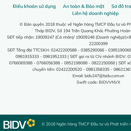
Điều khoản sử dụng
An toàn & Bảo mật
Sơ đồ tr
Liên hệ doanh nghiệp
© Bản quyền 2018 thuộc về Ngân hàng TMCP Đầu tư và Phá
Tháp BIDV, Số 194 Trần Quang Khải, Phường Hoàn
SĐT tiếp nhận: 19009247 (Cá nhân)/ 19009248 (Doanh nghiệp)/(+8
22200399
SĐT Tổng đài TTCSKH: 02422200588 - 0385290066 - 0385190066
0981915333 - 0981951333 | SĐT gọi ra từ Chi nhánh BIDV: 
0766069388 - 0766056388 - 0852198088 - 0822150068 | SĐT xác 
chuyển tiền: 02422200520 - 0981358335 - 0862136
Email:
bidv247@bidv.com.vn
Swift code: BIDVVNVX
© 2018 Ngân hàng TMCP Đầu tư và Phát triển 