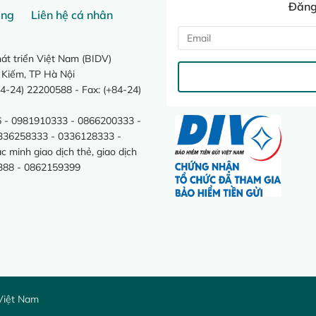
Đăng 
ang
Liên hệ cá nhân
t triển Việt Nam (BIDV)
 Kiếm, TP Hà Nội
4-24) 22200588 - Fax: (+84-24)
 - 0981910333 - 0866200333 -
0336258333 - 0336128333 -
minh giao dịch thẻ, giao dịch
388 - 0862159399
Việt Nam