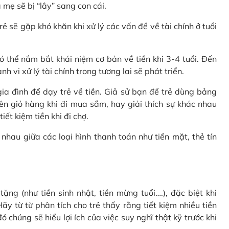
 mẹ sẽ bị “lây” sang con cái.
rẻ sẽ gặp khó khăn khi xử lý các vấn đề về tài chính ở tuổi
 thể nắm bắt khái niệm cơ bản về tiền khi 3-4 tuổi. Đến
 vi xử lý tài chính trong tương lai sẽ phát triển.
a đình để dạy trẻ về tiền. Giả sử bạn để trẻ dùng bảng
ên giỏ hàng khi đi mua sắm, hay giải thích sự khác nhau
ết kiệm tiền khi đi chợ.
nhau giữa các loại hình thanh toán như tiền mặt, thẻ tín
ặng (như tiền sinh nhật, tiền mừng tuổi….), đặc biệt khi
ãy từ từ phân tích cho trẻ thấy rằng tiết kiệm nhiều tiền
 chúng sẽ hiểu lợi ích của việc suy nghĩ thật kỹ trước khi