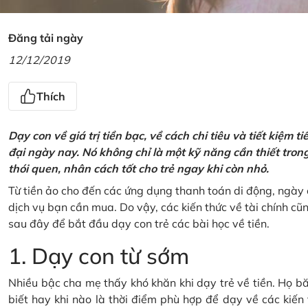
Đăng tải ngày
12/12/2019
Thích
Dạy con về giá trị tiền bạc, về cách chi tiêu và tiết kiệm 
đại ngày nay. Nó không chỉ là một kỹ năng cần thiết tro
thói quen, nhân cách tốt cho trẻ ngay khi còn nhỏ.
Từ tiền ảo cho đến các ứng dụng thanh toán di động, ngày 
dịch vụ bạn cần mua. Do vậy, các kiến thức về tài chính c
sau đây để bắt đầu dạy con trẻ các bài học về tiền.
1. Dạy con từ sớm
Nhiều bậc cha mẹ thấy khó khăn khi dạy trẻ về tiền. Họ bă
biết hay khi nào là thời điểm phù hợp để dạy về các kiến