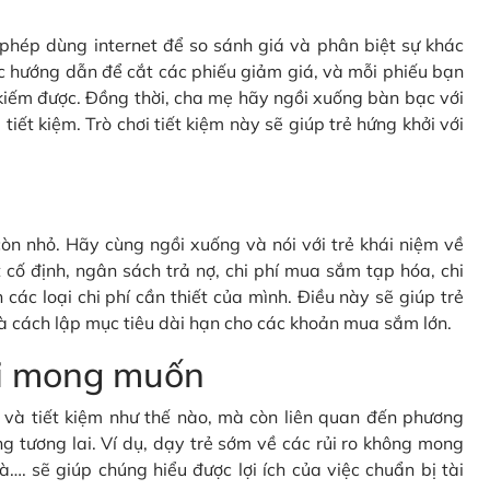
c phép dùng internet để so sánh giá và phân biệt sự khác
c hướng dẫn để cắt các phiếu giảm giá, và mỗi phiếu bạn
kiếm được. Đồng thời, cha mẹ hãy ngồi xuống bàn bạc với
tiết kiệm. Trò chơi tiết kiệm này sẽ giúp trẻ hứng khởi với
òn nhỏ. Hãy cùng ngồi xuống và nói với trẻ khái niệm về
cố định, ngân sách trả nợ, chi phí mua sắm tạp hóa, chi
 các loại chi phí cần thiết của mình. Điều này sẽ giúp trẻ
à cách lập mục tiêu dài hạn cho các khoản mua sắm lớn.
oài mong muốn
gì và tiết kiệm như thế nào, mà còn liên quan đến phương
g tương lai. Ví dụ, dạy trẻ sớm về các rủi ro không mong
à…. sẽ giúp chúng hiểu được lợi ích của việc chuẩn bị tài