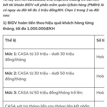
kết tài khoản BIDV với phần mềm quản lý/bán hàng (PMBH) là
có ngay ưu đãi tối đa 1 triệu đồng/KH. Chọn 1 trong 2 ưu đãi
sau:
1) BIDV hoàn tiền theo hiệu quả khách hàng từng
tháng, tối đa 1.000.000đ/KH
Thể lệ
Số ti
Mức 1:
CASA từ 10 triệu - dưới 30 triệu
Hoàn 
đồng/tháng
Mức 2:
CASA từ 30 triệu - dưới 50 triệu
Hoàn 
đồng/tháng:
Mức 3:
CASA từ 50 triệu đồng/tháng trở lên:
Hoàn 
CASA xét tại tháng liền sau tháng liên kết phần