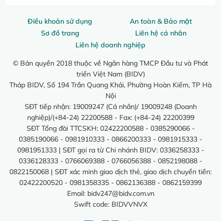
Điều khoản sử dụng
An toàn & Bảo mật
Sơ đồ trang
Liên hệ cá nhân
Liên hệ doanh nghiệp
© Bản quyền 2018 thuộc về Ngân hàng TMCP Đầu tư và Phát
triển Việt Nam (BIDV)
Tháp BIDV, Số 194 Trần Quang Khải, Phường Hoàn Kiếm, TP Hà
Nội
SĐT tiếp nhận: 19009247 (Cá nhân)/ 19009248 (Doanh
nghiệp)/(+84-24) 22200588 - Fax: (+84-24) 22200399
SĐT Tổng đài TTCSKH: 02422200588 - 0385290066 -
0385190066 - 0981910333 - 0866200333 - 0981915333 -
0981951333 | SĐT gọi ra từ Chi nhánh BIDV: 0336258333 -
0336128333 - 0766069388 - 0766056388 - 0852198088 -
0822150068 | SĐT xác minh giao dịch thẻ, giao dịch chuyển tiền:
02422200520 - 0981358335 - 0862136388 - 0862159399
Email:
bidv247@bidv.com.vn
Swift code: BIDVVNVX