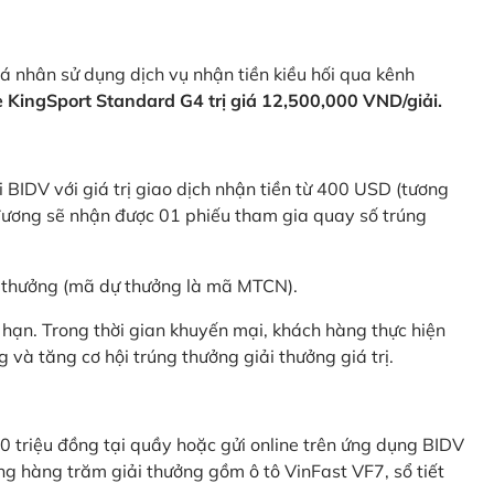
 nhân sử dụng dịch vụ nhận tiền kiều hối qua kênh
KingSport Standard G4 trị giá 12,500,000 VND/giải.
 BIDV với giá trị giao dịch nhận tiền từ 400 USD (tương
ương sẽ nhận được 01 phiếu tham gia quay số trúng
ự thưởng (mã dự thưởng là mã MTCN).
hạn. Trong thời gian khuyến mại, khách hàng thực hiện
và tăng cơ hội trúng thưởng giải thưởng giá trị.
0 triệu đồng tại quầy hoặc gửi online trên ứng dụng BIDV
g hàng trăm giải thưởng gồm ô tô VinFast VF7, sổ tiết