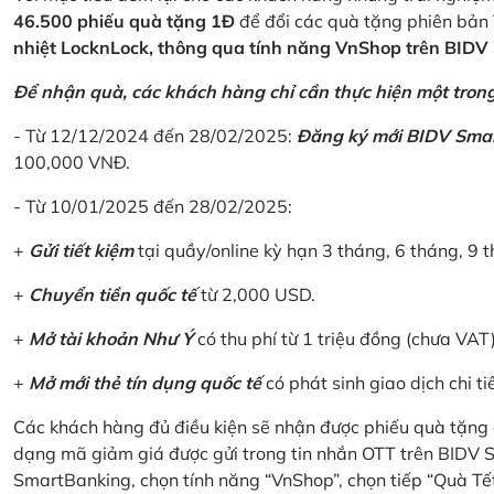
46.500 phiếu quà tặng 1Đ
để đổi các quà tặng phiên bản 
nhiệt LocknLock, thông qua tính năng VnShop trên BID
Để nhận quà, các khách hàng chỉ cần thực hiện một trong 
- Từ 12/12/2024 đến 28/02/2025:
Đăng ký mới BIDV Sma
100,000 VNĐ.
- Từ 10/01/2025 đến 28/02/2025:
+
Gửi tiết kiệm
tại quầy/online kỳ hạn 3 tháng, 6 tháng, 9 t
+
Chuyển tiền quốc tế
từ 2,000 USD.
+
Mở tài khoản Như Ý
có thu phí từ 1 triệu đồng (chưa VAT
+
Mở mới thẻ tín dụng quốc tế
có phát sinh giao dịch chi ti
Các khách hàng đủ điều kiện sẽ nhận được phiếu quà tặng 
dạng mã giảm giá được gửi trong tin nhắn OTT trên BIDV
SmartBanking, chọn tính năng “VnShop”, chọn tiếp “Quà Tế