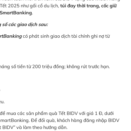
Tết 2025 như gối cổ du lịch,
túi đay thời trang, cốc giữ
V SmartBanking
.
số các giao dịch sau:
rtBanking
có phát sinh giao dịch tài chính ghi nợ từ
háng số tiền từ 200 triệu đồng; không rút trước hạn.
)
êu.
để mua các sản phẩm quà Tết BIDV với giá 1 Đ, dưới
 SmartBanking. Để đối quà, khách hàng đăng nhập BIDV
t BIDV” và làm theo hướng dẫn.