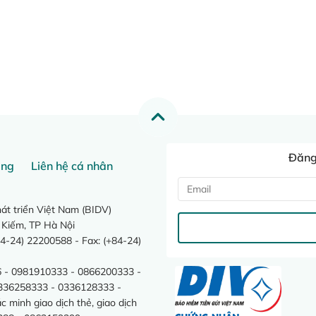
Đăng 
ang
Liên hệ cá nhân
t triển Việt Nam (BIDV)
 Kiếm, TP Hà Nội
4-24) 22200588 - Fax: (+84-24)
 - 0981910333 - 0866200333 -
0336258333 - 0336128333 -
minh giao dịch thẻ, giao dịch