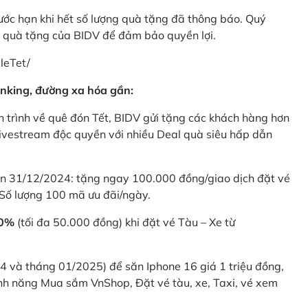
rước hạn khi hết số lượng quà tặng đã thông báo. Quý
u quà tặng của BIDV để đảm bảo quyền lợi.
leTet/
nking, đường xa hóa gần:
 trình về quê đón Tết, BIDV gửi tặng các khách hàng hơn
ivestream độc quyền với nhiều Deal quà siêu hấp dẫn
 31/12/2024: tặng ngay 100.000 đồng/giao dịch đặt vé
Số lượng 100 mã ưu đãi/ngày.
20%
(tối đa 50.000 đồng) khi đặt vé Tàu – Xe từ
4 và tháng 01/2025) để săn Iphone 16 giá 1 triệu đồng,
nh năng Mua sắm VnShop, Đặt vé tàu, xe, Taxi, vé xem