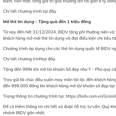
kiệm, tiền mặt, tổng giá trị giải thưởng lên tới gần 8 tỷ đồn
Chi tiết chương trình
tại đây
Mở thẻ tín dụng – Tặng quà đến 1 triệu đồng
Từ nay đến hết 31/12/2024, BIDV tặng phí thường niên và t
khách hàng mở mới thẻ tín dụng và đạt điều kiện chi tiêu tố
Chương trình áp dụng cho các thẻ tín dụng quốc tế BIDV n
Chi tiết chương trình
tại đây
Tặng đến 999k khi mở tài khoản Số đẹp như Ý – Phú quý c
Trao gửi lời chúc đầu xuân may mắn tài lộc đến khách hà
đến 999.000 đồng khi khách hàng mở tài khoản số đẹp tại
Trang thông tin chương trình tại:
https://bidv.com.vn/Grand
Để có thêm thông tin chi tiết và được hỗ trợ, tư vấn, Quý 
nhánh BIDV gần nhất.