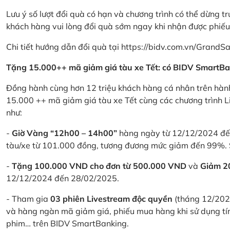
Lưu ý số lượt đổi quà có hạn và chương trình có thể dừng t
khách hàng vui lòng đổi quà sớm ngay khi nhận được phiế
Chi tiết hướng dẫn đổi quà tại
https://bidv.com.vn/GrandSa
Tặng 15.000++ mã giảm giá tàu xe Tết: có BIDV SmartBa
Đồng hành cùng hơn 12 triệu khách hàng cá nhân trên hành
15.000 ++ mã giảm giá tàu xe Tết cùng các chương trình L
như:
-
Giờ Vàng “12h00 – 14h00”
hàng ngày từ 12/12/2024 đến
tàu/xe từ 101.000 đồng, tương đương mức giảm đến 99%. 
-
Tặng 100.000 VND cho đơn từ 500.000 VND
và
Giảm 
12/12/2024 đến 28/02/2025.
- Tham gia
03 phiên Livestream độc quyền
(tháng 12/202
và hàng ngàn mã giảm giá, phiếu mua hàng khi sử dụng tí
phim… trên BIDV SmartBanking.