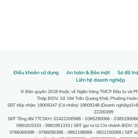
Điều khoản sử dụng
An toàn & Bảo mật
Sơ đồ tr
Liên hệ doanh nghiệp
© Bản quyền 2018 thuộc về Ngân hàng TMCP Đầu tư và Phá
Tháp BIDV, Số 194 Trần Quang Khải, Phường Hoàn
SĐT tiếp nhận: 19009247 (Cá nhân)/ 19009248 (Doanh nghiệp)/(+8
22200399
SĐT Tổng đài TTCSKH: 02422200588 - 0385290066 - 0385190066
0981915333 - 0981951333 | SĐT gọi ra từ Chi nhánh BIDV: 
0766069388 - 0766056388 - 0852198088 - 0822150068 | SĐT xác 