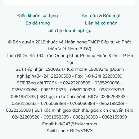
Điều khoản sử dụng
An toàn & Bảo mật
Sơ đồ trang
Liên hệ cá nhân
Liên hệ doanh nghiệp
© Bản quyền 2018 thuộc về Ngân hàng TMCP Đầu tư và Phát
triển Việt Nam (BIDV)
Tháp BIDV, Số 194 Trần Quang Khải, Phường Hoàn Kiếm, TP Hà
Nội
SĐT tiếp nhận: 19009247 (Cá nhân)/ 19009248 (Doanh
nghiệp)/(+84-24) 22200588 - Fax: (+84-24) 22200399
SĐT Tổng đài TTCSKH: 02422200588 - 0385290066 -
0385190066 - 0981910333 - 0866200333 - 0981915333 -
0981951333 | SĐT gọi ra từ Chi nhánh BIDV: 0336258333 -
0336128333 - 0766069388 - 0766056388 - 0852198088 -
0822150068 | SĐT xác minh giao dịch thẻ, giao dịch chuyển tiền:
02422200520 - 0981358335 - 0862136388 - 0862159399
Email:
bidv247@bidv.com.vn
Swift code: BIDVVNVX