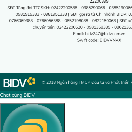
22200399
SĐT Tổng đài TTCSKH: 02422200588 - 0385290066 - 0385190066
0981915333 - 0981951333 | SĐT gọi ra từ Chi nhánh BIDV: 
0766069388 - 0766056388 - 0852198088 - 0822150068 | SĐT xác 
chuyển tiền: 02422200520 - 0981358335 - 0862136
Email:
bidv247@bidv.com.vn
Swift code: BIDVVNVX
© 2018 Ngân hàng TMCP Đầu tư và Phát triển 
Chat cùng BIDV