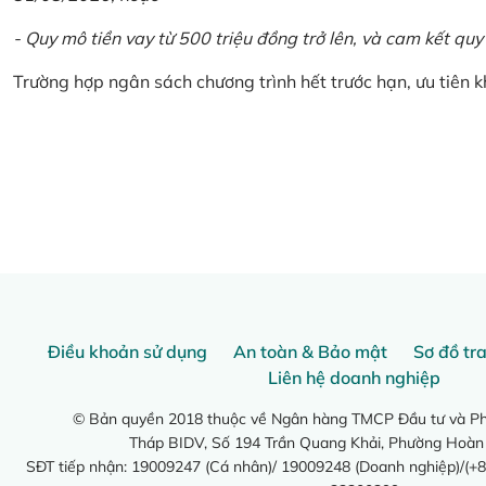
- Quy mô tiền vay từ 500 triệu đồng trở lên, và cam kết quy
Trường hợp ngân sách chương trình hết trước hạn, ưu tiên 
Điều khoản sử dụng
An toàn & Bảo mật
Sơ đồ tr
Liên hệ doanh nghiệp
© Bản quyền 2018 thuộc về Ngân hàng TMCP Đầu tư và Phá
Tháp BIDV, Số 194 Trần Quang Khải, Phường Hoàn
SĐT tiếp nhận: 19009247 (Cá nhân)/ 19009248 (Doanh nghiệp)/(+8