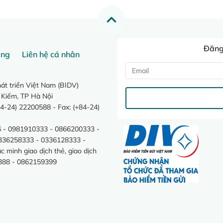
Đăng 
ang
Liên hệ cá nhân
t triển Việt Nam (BIDV)
 Kiếm, TP Hà Nội
4-24) 22200588 - Fax: (+84-24)
 - 0981910333 - 0866200333 -
0336258333 - 0336128333 -
minh giao dịch thẻ, giao dịch
388 - 0862159399