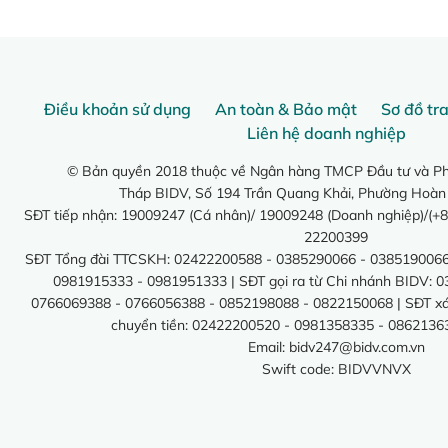
Điều khoản sử dụng
An toàn & Bảo mật
Sơ đồ tr
Liên hệ doanh nghiệp
© Bản quyền 2018 thuộc về Ngân hàng TMCP Đầu tư và Phá
Tháp BIDV, Số 194 Trần Quang Khải, Phường Hoàn
SĐT tiếp nhận: 19009247 (Cá nhân)/ 19009248 (Doanh nghiệp)/(+8
22200399
SĐT Tổng đài TTCSKH: 02422200588 - 0385290066 - 0385190066
0981915333 - 0981951333 | SĐT gọi ra từ Chi nhánh BIDV: 
0766069388 - 0766056388 - 0852198088 - 0822150068 | SĐT xác 
chuyển tiền: 02422200520 - 0981358335 - 0862136
Email:
bidv247@bidv.com.vn
Swift code: BIDVVNVX