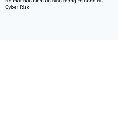
Ra mắt bảo hiểm an ninh mạng cá nhân BIC
Cyber Risk