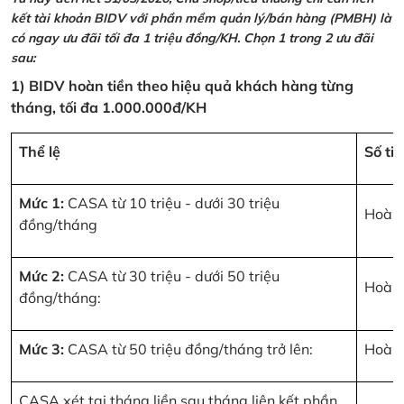
kết tài khoản BIDV với phần mềm quản lý/bán hàng (PMBH) là
có ngay ưu đãi tối đa 1 triệu đồng/KH. Chọn 1 trong 2 ưu đãi
sau:
1) BIDV hoàn tiền theo hiệu quả khách hàng từng
tháng, tối đa 1.000.000đ/KH
Thể lệ
Số ti
Mức 1:
CASA từ 10 triệu - dưới 30 triệu
Hoàn 
đồng/tháng
Mức 2:
CASA từ 30 triệu - dưới 50 triệu
Hoàn 
đồng/tháng:
Mức 3:
CASA từ 50 triệu đồng/tháng trở lên:
Hoàn 
CASA xét tại tháng liền sau tháng liên kết phần