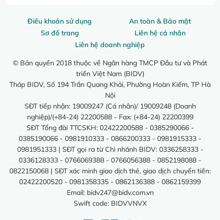
Điều khoản sử dụng
An toàn & Bảo mật
Sơ đồ trang
Liên hệ cá nhân
Liên hệ doanh nghiệp
© Bản quyền 2018 thuộc về Ngân hàng TMCP Đầu tư và Phát
triển Việt Nam (BIDV)
Tháp BIDV, Số 194 Trần Quang Khải, Phường Hoàn Kiếm, TP Hà
Nội
SĐT tiếp nhận: 19009247 (Cá nhân)/ 19009248 (Doanh
nghiệp)/(+84-24) 22200588 - Fax: (+84-24) 22200399
SĐT Tổng đài TTCSKH: 02422200588 - 0385290066 -
0385190066 - 0981910333 - 0866200333 - 0981915333 -
0981951333 | SĐT gọi ra từ Chi nhánh BIDV: 0336258333 -
0336128333 - 0766069388 - 0766056388 - 0852198088 -
0822150068 | SĐT xác minh giao dịch thẻ, giao dịch chuyển tiền:
02422200520 - 0981358335 - 0862136388 - 0862159399
Email:
bidv247@bidv.com.vn
Swift code: BIDVVNVX