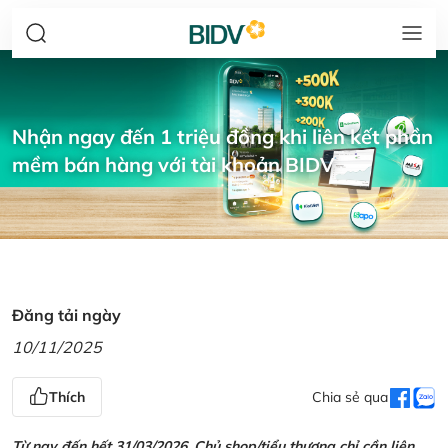
Nhận ngay đến 1 triệu đồng khi liên kết phần
mềm bán hàng với tài khoản BIDV
Đăng tải ngày
10/11/2025
Thích
Chia sẻ qua
Từ nay đến hết 31/03/2026, Chủ shop/tiểu thương chỉ cần liên