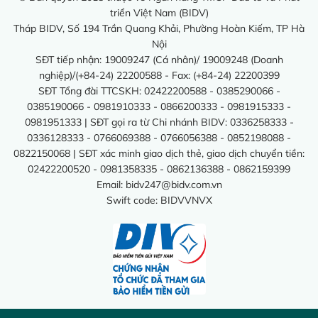
triển Việt Nam (BIDV)
Tháp BIDV, Số 194 Trần Quang Khải, Phường Hoàn Kiếm, TP Hà
Nội
SĐT tiếp nhận: 19009247 (Cá nhân)/ 19009248 (Doanh
nghiệp)/(+84-24) 22200588 - Fax: (+84-24) 22200399
SĐT Tổng đài TTCSKH: 02422200588 - 0385290066 -
0385190066 - 0981910333 - 0866200333 - 0981915333 -
0981951333 | SĐT gọi ra từ Chi nhánh BIDV: 0336258333 -
0336128333 - 0766069388 - 0766056388 - 0852198088 -
0822150068 | SĐT xác minh giao dịch thẻ, giao dịch chuyển tiền:
02422200520 - 0981358335 - 0862136388 - 0862159399
Email:
bidv247@bidv.com.vn
Swift code: BIDVVNVX