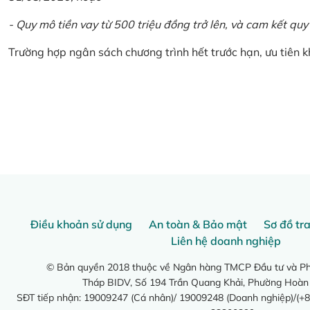
- Quy mô tiền vay từ 500 triệu đồng trở lên, và cam kết quy
Trường hợp ngân sách chương trình hết trước hạn, ưu tiên 
Điều khoản sử dụng
An toàn & Bảo mật
Sơ đồ tr
Liên hệ doanh nghiệp
© Bản quyền 2018 thuộc về Ngân hàng TMCP Đầu tư và Phá
Tháp BIDV, Số 194 Trần Quang Khải, Phường Hoàn
SĐT tiếp nhận: 19009247 (Cá nhân)/ 19009248 (Doanh nghiệp)/(+8