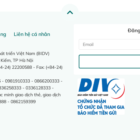
Đăng 
ang
Liên hệ cá nhân
t triển Việt Nam (BIDV)
 Kiếm, TP Hà Nội
4-24) 22200588 - Fax: (+84-24)
 - 0981910333 - 0866200333 -
0336258333 - 0336128333 -
minh giao dịch thẻ, giao dịch
388 - 0862159399