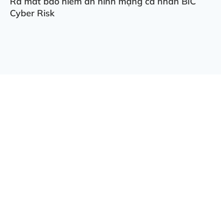
Ra mắt bảo hiểm an ninh mạng cá nhân BIC
Cyber Risk