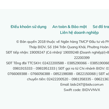
Điều khoản sử dụng
An toàn & Bảo mật
Sơ đồ tr
Liên hệ doanh nghiệp
© Bản quyền 2018 thuộc về Ngân hàng TMCP Đầu tư và Phá
Tháp BIDV, Số 194 Trần Quang Khải, Phường Hoàn
SĐT tiếp nhận: 19009247 (Cá nhân)/ 19009248 (Doanh nghiệp)/(+8
22200399
SĐT Tổng đài TTCSKH: 02422200588 - 0385290066 - 0385190066
0981915333 - 0981951333 | SĐT gọi ra từ Chi nhánh BIDV: 
0766069388 - 0766056388 - 0852198088 - 0822150068 | SĐT xác 
chuyển tiền: 02422200520 - 0981358335 - 0862136
Email:
bidv247@bidv.com.vn
Swift code: BIDVVNVX