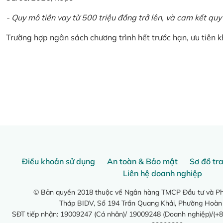
- Quy mô tiền vay từ 500 triệu đồng trở lên, và cam kết quy
Trường hợp ngân sách chương trình hết trước hạn, ưu tiên 
Điều khoản sử dụng
An toàn & Bảo mật
Sơ đồ tr
Liên hệ doanh nghiệp
© Bản quyền 2018 thuộc về Ngân hàng TMCP Đầu tư và Phá
Tháp BIDV, Số 194 Trần Quang Khải, Phường Hoàn
SĐT tiếp nhận: 19009247 (Cá nhân)/ 19009248 (Doanh nghiệp)/(+8