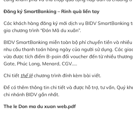
Đăng ký SmartBanking – Rinh quà liền tay
Các khách hàng đăng ký mới dịch vụ BIDV SmartBanking tr
gia chương trình “Đón Mã du xuân”.
BIDV SmartBanking miễn toàn bộ phí chuyển tiền và nhiều lo
nhu cầu thanh toán hàng ngày của người sử dụng. Các giao
vừa được tích điểm B-poin đổi voucher đến từ nhiều thương
Gate, Phúc Long, Menard, CGV…..
Chi tiết
thể lệ
chương trình đính kèm bài viết.
Để có thêm thông tin chi tiết và được hỗ trợ, tư vấn, Quý 
chi nhánh BIDV gần nhất.
The le Don ma du xuan web.pdf