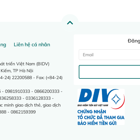
Đăng 
ang
Liên hệ cá nhân
t triển Việt Nam (BIDV)
 Kiếm, TP Hà Nội
4-24) 22200588 - Fax: (+84-24)
 - 0981910333 - 0866200333 -
0336258333 - 0336128333 -
minh giao dịch thẻ, giao dịch
388 - 0862159399