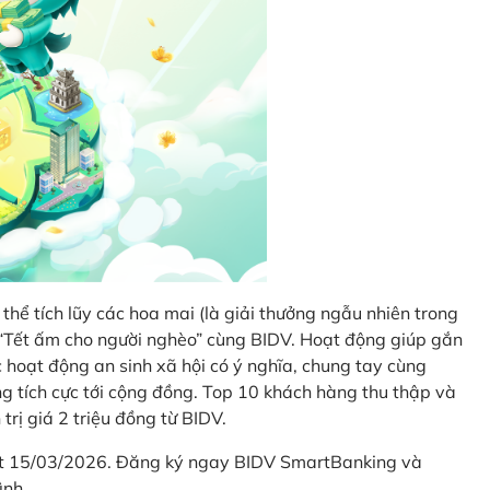
thể tích lũy các hoa mai (là giải thưởng ngẫu nhiên trong
i “Tết ấm cho người nghèo” cùng BIDV. Hoạt động giúp gắn
hoạt động an sinh xã hội có ý nghĩa, chung tay cùng
ống tích cực tới cộng đồng. Top 10 khách hàng thu thập và
trị giá 2 triệu đồng từ BIDV.
hết 15/03/2026. Đăng ký ngay BIDV SmartBanking và
ình.