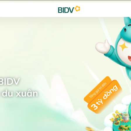
 BIDV
 du xuân