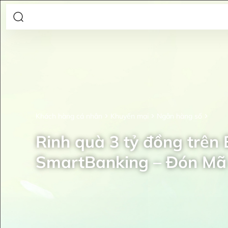
Khách hàng cá nhân
Khuyến mại
Ngân hàng số
Rinh quà 3 tỷ đồng trên
SmartBanking – Đón Mã