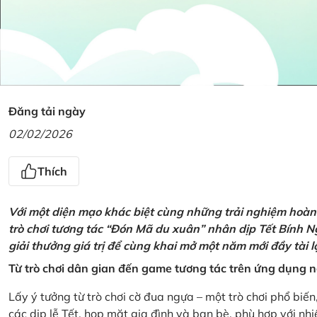
Đăng tải ngày
02/02/2026
Thích
Với một diện mạo khác biệt cùng những trải nghiệm hoàn t
trò chơi tương tác “Đón Mã du xuân” nhân dịp Tết Bính 
giải thưởng giá trị để cùng khai mở một năm mới đầy tài 
Từ trò chơi dân gian đến game tương tác trên ứng dụng
Lấy ý tưởng từ trò chơi cờ đua ngựa – một trò chơi phổ biến
các dịp lễ Tết, họp mặt gia đình và bạn bè, phù hợp với nh