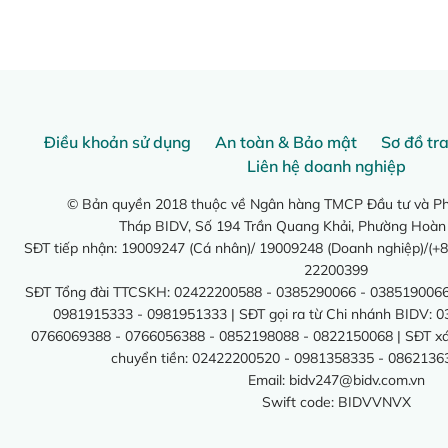
Điều khoản sử dụng
An toàn & Bảo mật
Sơ đồ tr
Liên hệ doanh nghiệp
© Bản quyền 2018 thuộc về Ngân hàng TMCP Đầu tư và Phá
Tháp BIDV, Số 194 Trần Quang Khải, Phường Hoàn
SĐT tiếp nhận: 19009247 (Cá nhân)/ 19009248 (Doanh nghiệp)/(+8
22200399
SĐT Tổng đài TTCSKH: 02422200588 - 0385290066 - 0385190066
0981915333 - 0981951333 | SĐT gọi ra từ Chi nhánh BIDV: 
0766069388 - 0766056388 - 0852198088 - 0822150068 | SĐT xác 
chuyển tiền: 02422200520 - 0981358335 - 0862136
Email:
bidv247@bidv.com.vn
Swift code: BIDVVNVX