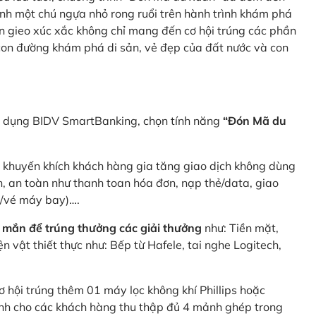
nh một chú ngựa nhỏ rong ruổi trên hành trình khám phá
n gieo xúc xắc không chỉ mang đến cơ hội trúng các phần
 con đường khám phá di sản, vẻ đẹp của đất nước và con
ng dụng BIDV SmartBanking, chọn tính năng
“Đón Mã du
p khuyến khích khách hàng gia tăng giao dịch không dùng
h, an toàn như thanh toan hóa đơn, nạp thẻ/data, giao
e/vé máy bay)….
 mắn để trúng thưởng các giải thưởng
như: Tiền mặt,
 vật thiết thực như: Bếp từ Hafele, tai nghe Logitech,
ơ hội trúng thêm 01 máy lọc không khí Phillips hoặc
dành cho các khách hàng thu thập đủ 4 mảnh ghép trong