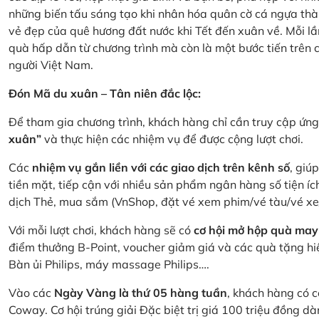
những biến tấu sáng tạo khi nhân hóa quân cờ cá ngựa thà
vẻ đẹp của quê hương đất nước khi Tết đến xuân về. Mỗi lầ
quà hấp dẫn từ chương trình mà còn là một bước tiến trên
người Việt Nam.
Đón Mã du xuân – Tân niên đắc lộc:
Để tham gia chương trình, khách hàng chỉ cần truy cập ứ
xuân”
và thực hiện các nhiệm vụ để được cộng lượt chơi.
Các
nhiệm vụ gắn liền với các giao dịch trên kênh số
, giú
tiền mặt, tiếp cận với nhiều sản phẩm ngân hàng số tiện íc
dịch Thẻ, mua sắm (VnShop, đặt vé xem phim/vé tàu/vé x
Với mỗi lượt chơi, khách hàng sẽ có
cơ hội mở hộp quà may
điểm thưởng B-Point, voucher giảm giá và các quà tặng hiện
Bàn ủi Philips, máy massage Philips….
Vào các
Ngày Vàng là thứ 05 hàng tuần
, khách hàng có c
Coway. Cơ hội trúng giải Đặc biệt trị giá 100 triệu đồng 