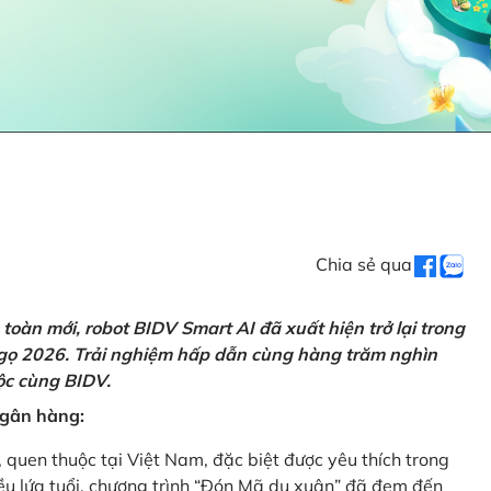
Chia sẻ qua
oàn mới, robot BIDV Smart AI đã xuất hiện trở lại trong
Ngọ 2026. Trải nghiệm hấp dẫn cùng hàng trăm nghìn
lộc cùng BIDV.
 ngân hàng:
, quen thuộc tại Việt Nam, đặc biệt được yêu thích trong
iều lứa tuổi, chương trình “Đón Mã du xuân” đã đem đến