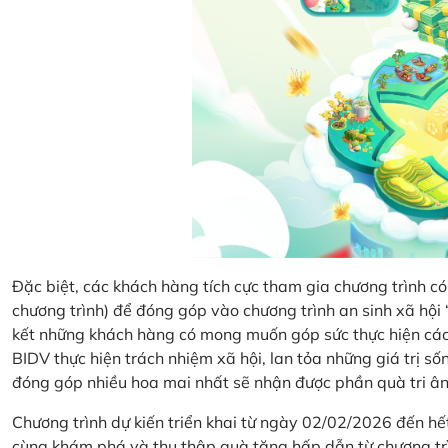
Đặc biệt, các khách hàng tích cực tham gia chương trình có 
chương trình) để đóng góp vào chương trình an sinh xã hộ
kết những khách hàng có mong muốn góp sức thực hiện các 
BIDV thực hiện trách nhiệm xã hội, lan tỏa những giá trị s
đóng góp nhiều hoa mai nhất sẽ nhận được phần quà tri ân 
Chương trình dự kiến triển khai từ ngày 02/02/2026 đến 
cùng khám phá và thu thập quà tặng hấp dẫn từ chương tr