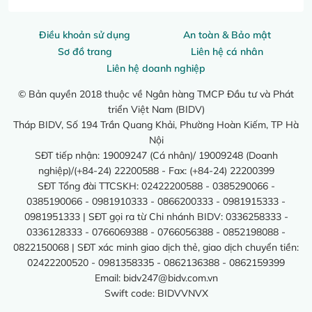
Điều khoản sử dụng
An toàn & Bảo mật
Sơ đồ trang
Liên hệ cá nhân
Liên hệ doanh nghiệp
© Bản quyền 2018 thuộc về Ngân hàng TMCP Đầu tư và Phát
triển Việt Nam (BIDV)
Tháp BIDV, Số 194 Trần Quang Khải, Phường Hoàn Kiếm, TP Hà
Nội
SĐT tiếp nhận: 19009247 (Cá nhân)/ 19009248 (Doanh
nghiệp)/(+84-24) 22200588 - Fax: (+84-24) 22200399
SĐT Tổng đài TTCSKH: 02422200588 - 0385290066 -
0385190066 - 0981910333 - 0866200333 - 0981915333 -
0981951333 | SĐT gọi ra từ Chi nhánh BIDV: 0336258333 -
0336128333 - 0766069388 - 0766056388 - 0852198088 -
0822150068 | SĐT xác minh giao dịch thẻ, giao dịch chuyển tiền:
02422200520 - 0981358335 - 0862136388 - 0862159399
Email:
bidv247@bidv.com.vn
Swift code: BIDVVNVX