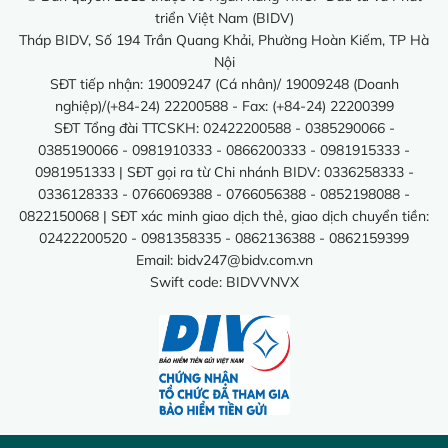
triển Việt Nam (BIDV)
Tháp BIDV, Số 194 Trần Quang Khải, Phường Hoàn Kiếm, TP Hà
Nội
SĐT tiếp nhận: 19009247 (Cá nhân)/ 19009248 (Doanh
nghiệp)/(+84-24) 22200588 - Fax: (+84-24) 22200399
SĐT Tổng đài TTCSKH: 02422200588 - 0385290066 -
0385190066 - 0981910333 - 0866200333 - 0981915333 -
0981951333 | SĐT gọi ra từ Chi nhánh BIDV: 0336258333 -
0336128333 - 0766069388 - 0766056388 - 0852198088 -
0822150068 | SĐT xác minh giao dịch thẻ, giao dịch chuyển tiền:
02422200520 - 0981358335 - 0862136388 - 0862159399
Email:
bidv247@bidv.com.vn
Swift code: BIDVVNVX