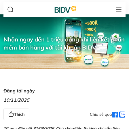
Nhận ngay đến 1 triệu đồng khi liên kết phần
mềm bán hàng với tài khoản BIDV
Đăng tải ngày
10/11/2025
Thích
Chia sẻ qua
Từ nay đến hết 31/03/2026, Chủ shop/tiểu thương chỉ cần liên