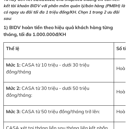
kết tài khoản BIDV với phần mềm quản lý/bán hàng (PMBH) là
có ngay ưu đãi tối đa 1 triệu đồng/KH. Chọn 1 trong 2 ưu đãi
sau:
1) BIDV hoàn tiền theo hiệu quả khách hàng từng
tháng, tối đa 1.000.000đ/KH
Thể lệ
Số ti
Mức 1:
CASA từ 10 triệu - dưới 30 triệu
Hoàn 
đồng/tháng
Mức 2:
CASA từ 30 triệu - dưới 50 triệu
Hoàn 
đồng/tháng:
Mức 3:
CASA từ 50 triệu đồng/tháng trở lên:
Hoàn 
CASA xét tại tháng liền sau tháng liên kết phần