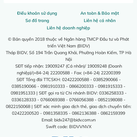
Điều khoản sử dụng
An toàn & Bảo mật
Sơ đồ trang
Liên hệ cá nhân
Liên hệ doanh nghiệp
© Bản quyền 2018 thuộc về Ngân hàng TMCP Đầu tư và Phát
triển Việt Nam (BIDV)
Tháp BIDV, Số 194 Trần Quang Khải, Phường Hoàn Kiếm, TP Hà
Nội
SĐT tiếp nhận: 19009247 (Cá nhân)/ 19009248 (Doanh
nghiệp)/(+84-24) 22200588 - Fax: (+84-24) 22200399
SĐT Tổng đài TTCSKH: 02422200588 - 0385290066 -
0385190066 - 0981910333 - 0866200333 - 0981915333 -
0981951333 | SĐT gọi ra từ Chi nhánh BIDV: 0336258333 -
0336128333 - 0766069388 - 0766056388 - 0852198088 -
0822150068 | SĐT xác minh giao dịch thẻ, giao dịch chuyển tiền:
02422200520 - 0981358335 - 0862136388 - 0862159399
Email:
bidv247@bidv.com.vn
Swift code: BIDVVNVX