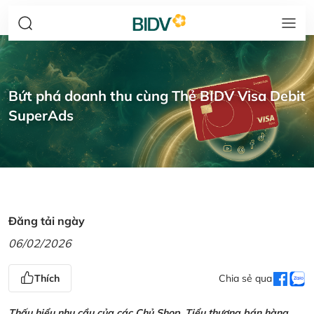
Bứt phá doanh thu cùng Thẻ BIDV Visa Debit
SuperAds
Đăng tải ngày
06/02/2026
Thích
Chia sẻ qua
Thấu hiểu nhu cầu của các Chủ Shop, Tiểu thương bán hàng