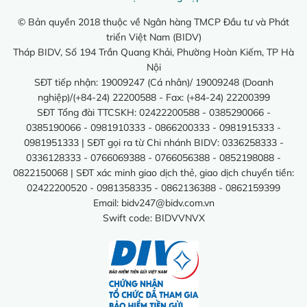
© Bản quyền 2018 thuộc về Ngân hàng TMCP Đầu tư và Phát
triển Việt Nam (BIDV)
Tháp BIDV, Số 194 Trần Quang Khải, Phường Hoàn Kiếm, TP Hà
Nội
SĐT tiếp nhận: 19009247 (Cá nhân)/ 19009248 (Doanh
nghiệp)/(+84-24) 22200588 - Fax: (+84-24) 22200399
SĐT Tổng đài TTCSKH: 02422200588 - 0385290066 -
0385190066 - 0981910333 - 0866200333 - 0981915333 -
0981951333 | SĐT gọi ra từ Chi nhánh BIDV: 0336258333 -
0336128333 - 0766069388 - 0766056388 - 0852198088 -
0822150068 | SĐT xác minh giao dịch thẻ, giao dịch chuyển tiền:
02422200520 - 0981358335 - 0862136388 - 0862159399
Email:
bidv247@bidv.com.vn
Swift code: BIDVVNVX