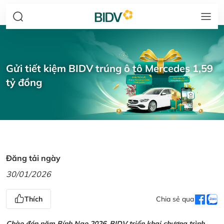
Gửi tiết kiệm BIDV trúng ô tô Mercedes 1,59
tỷ đồng
Đăng tải ngày
30/01/2026
Thích
Chia sẻ qua
Chào đón năm Bính Ngọ 2026, BIDV triển khai chương trình