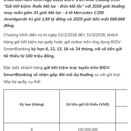
“Gửi tiết kiệm: Rước Mã lực - Đón Mã lộc” với 2026 giải thưởng
may mắn gồm 01 giải Mã lực - ô tô Mercedes C200
Avantgarde trị giá 1,59 tỷ đồng và 2025 giải tiền mặt 666.666
đồng.
Chương trình diễn ra từ ngày 01/2/2026 đến 31/3/2026, khách
hàng gửi tiết kiệm tại quầy hoặc gửi online trên ứng dụng BIDV
SmartBanking
kỳ hạn 6, 12, 13, 18 và 24 tháng, với số tiền gửi
tối thiểu từ 100 triệu đồng
.
Đặc biệt, khách hàng
gửi tiết kiệm trực tuyến trên BIDV
SmartBanking sẽ nhận gấp đôi mã dự thưởng
so với gửi trực
tiếp tại quầy, cụ thể:
Kỳ hạn (tháng)
Số tiền gửi tối thiểu (VND)
6
100.000.000