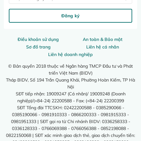
Đăng ký
Điều khoản sử dụng
An toàn & Bảo mật
Sơ đồ trang
Liên hệ cá nhân
Liên hệ doanh nghiệp
© Bản quyền 2018 thuộc về Ngân hàng TMCP Đầu tư và Phát
triển Việt Nam (BIDV)
Tháp BIDV, Số 194 Trần Quang Khải, Phường Hoàn Kiếm, TP Hà
Nội
SĐT tiếp nhận: 19009247 (Cá nhân)/ 19009248 (Doanh
nghiệp)/(+84-24) 22200588 - Fax: (+84-24) 22200399
SĐT Tổng đài TTCSKH: 02422200588 - 0385290066 -
0385190066 - 0981910333 - 0866200333 - 0981915333 -
0981951333 | SĐT gọi ra từ Chi nhánh BIDV: 0336258333 -
0336128333 - 0766069388 - 0766056388 - 0852198088 -
0822150068 | SĐT xác minh giao dịch thẻ, giao dịch chuyển tiền: