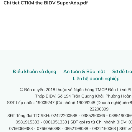
Chi tiet CTKM the BIDV SuperAds.pdf
Điều khoản sử dụng
An toàn & Bảo mật
Sơ đồ tr
Liên hệ doanh nghiệp
© Bản quyền 2018 thuộc về Ngân hàng TMCP Đầu tư và Phá
Tháp BIDV, Số 194 Trần Quang Khải, Phường Hoàn
SĐT tiếp nhận: 19009247 (Cá nhân)/ 19009248 (Doanh nghiệp)/(+8
22200399
SĐT Tổng đài TTCSKH: 02422200588 - 0385290066 - 0385190066
0981915333 - 0981951333 | SĐT gọi ra từ Chi nhánh BIDV: 
0766069388 - 0766056388 - 0852198088 - 0822150068 | SĐT xác 