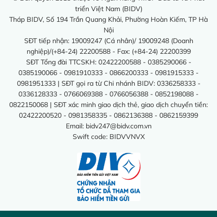
triển Việt Nam (BIDV)
Tháp BIDV, Số 194 Trần Quang Khải, Phường Hoàn Kiếm, TP Hà
Nội
SĐT tiếp nhận: 19009247 (Cá nhân)/ 19009248 (Doanh
nghiệp)/(+84-24) 22200588 - Fax: (+84-24) 22200399
SĐT Tổng đài TTCSKH: 02422200588 - 0385290066 -
0385190066 - 0981910333 - 0866200333 - 0981915333 -
0981951333 | SĐT gọi ra từ Chi nhánh BIDV: 0336258333 -
0336128333 - 0766069388 - 0766056388 - 0852198088 -
0822150068 | SĐT xác minh giao dịch thẻ, giao dịch chuyển tiền:
02422200520 - 0981358335 - 0862136388 - 0862159399
Email:
bidv247@bidv.com.vn
Swift code: BIDVVNVX