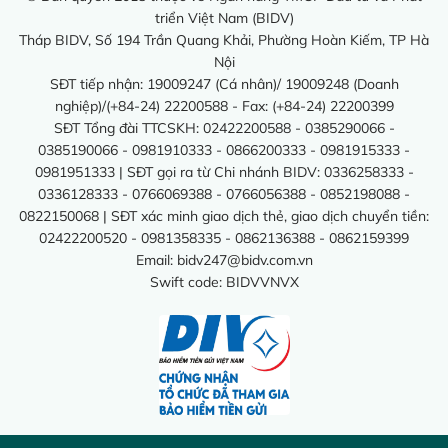
triển Việt Nam (BIDV)
Tháp BIDV, Số 194 Trần Quang Khải, Phường Hoàn Kiếm, TP Hà
Nội
SĐT tiếp nhận: 19009247 (Cá nhân)/ 19009248 (Doanh
nghiệp)/(+84-24) 22200588 - Fax: (+84-24) 22200399
SĐT Tổng đài TTCSKH: 02422200588 - 0385290066 -
0385190066 - 0981910333 - 0866200333 - 0981915333 -
0981951333 | SĐT gọi ra từ Chi nhánh BIDV: 0336258333 -
0336128333 - 0766069388 - 0766056388 - 0852198088 -
0822150068 | SĐT xác minh giao dịch thẻ, giao dịch chuyển tiền:
02422200520 - 0981358335 - 0862136388 - 0862159399
Email:
bidv247@bidv.com.vn
Swift code: BIDVVNVX