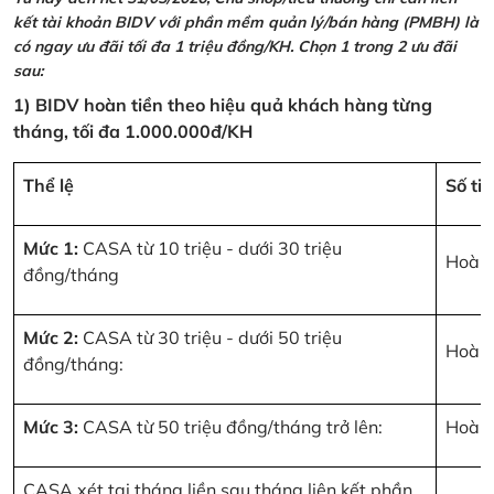
kết tài khoản BIDV với phần mềm quản lý/bán hàng (PMBH) là
có ngay ưu đãi tối đa 1 triệu đồng/KH. Chọn 1 trong 2 ưu đãi
sau:
1) BIDV hoàn tiền theo hiệu quả khách hàng từng
tháng, tối đa 1.000.000đ/KH
Thể lệ
Số ti
Mức 1:
CASA từ 10 triệu - dưới 30 triệu
Hoàn 
đồng/tháng
Mức 2:
CASA từ 30 triệu - dưới 50 triệu
Hoàn 
đồng/tháng:
Mức 3:
CASA từ 50 triệu đồng/tháng trở lên:
Hoàn 
CASA xét tại tháng liền sau tháng liên kết phần