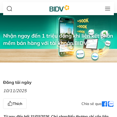
Nhận ngay đến 1 triệu đồng khi liên kết phần
mềm bán hàng với tài khoản BIDV
Đăng tải ngày
10/11/2025
Thích
Chia sẻ qua
Từ nay đến hết 31/03/2026, Chủ shop/tiểu thương chỉ cần liên