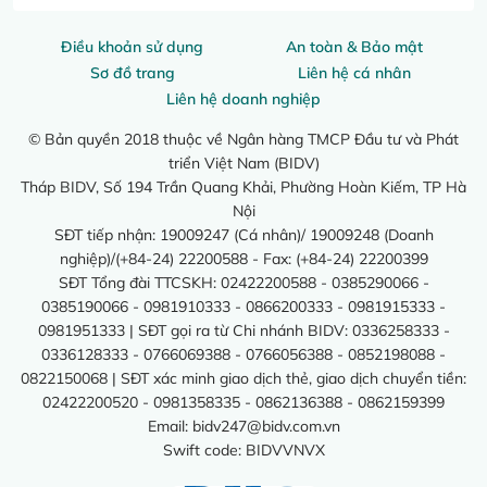
Điều khoản sử dụng
An toàn & Bảo mật
Sơ đồ trang
Liên hệ cá nhân
Liên hệ doanh nghiệp
© Bản quyền 2018 thuộc về Ngân hàng TMCP Đầu tư và Phát
triển Việt Nam (BIDV)
Tháp BIDV, Số 194 Trần Quang Khải, Phường Hoàn Kiếm, TP Hà
Nội
SĐT tiếp nhận: 19009247 (Cá nhân)/ 19009248 (Doanh
nghiệp)/(+84-24) 22200588 - Fax: (+84-24) 22200399
SĐT Tổng đài TTCSKH: 02422200588 - 0385290066 -
0385190066 - 0981910333 - 0866200333 - 0981915333 -
0981951333 | SĐT gọi ra từ Chi nhánh BIDV: 0336258333 -
0336128333 - 0766069388 - 0766056388 - 0852198088 -
0822150068 | SĐT xác minh giao dịch thẻ, giao dịch chuyển tiền:
02422200520 - 0981358335 - 0862136388 - 0862159399
Email:
bidv247@bidv.com.vn
Swift code: BIDVVNVX