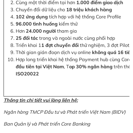
Cùng một thời điểm tại hơn
1.000 điểm giao dịch
Chuyển đổi dữ liệu cho
18 triệu khách hàng
102 ứng dụng
tích hợp với hệ thống Core Profile
96.000 tình huống
kiểm thử
Hơn
24.000 người
tham gia
25 đối tác
trong và ngoài nước cùng phối hợp
Triển khai 1
1 đợt chuyển đổi
thử nghiệm, 3 đợt Pilot 
Thời gian gián đoạn dịch vụ online
không quá 16 tiế
Hợp long triển khai hệ thống Payment hub cùng Core 
đầu tiên tại Việt Nam
, T
op 30% ngân hàng
trên thế 
ISO20022
Thông tin chi tiết vui lòng liên hệ:
Ngân hàng TMCP Đầu tư và Phát triển Việt Nam (BIDV)
Ban Quản lý và Phát triển Core Banking