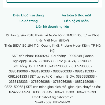
Điều khoản sử dụng
An toàn & Bảo mật
Sơ đồ trang
Liên hệ cá nhân
Liên hệ doanh nghiệp
© Bản quyền 2018 thuộc về Ngân hàng TMCP Đầu tư và Phát
triển Việt Nam (BIDV)
Tháp BIDV, Số 194 Trần Quang Khải, Phường Hoàn Kiếm, TP Hà
Nội
SĐT tiếp nhận: 19009247 (Cá nhân)/ 19009248 (Doanh
nghiệp)/(+84-24) 22200588 - Fax: (+84-24) 22200399
SĐT Tổng đài TTCSKH: 02422200588 - 0385290066 -
0385190066 - 0981910333 - 0866200333 - 0981915333 -
0981951333 | SĐT gọi ra từ Chi nhánh BIDV: 0336258333 -
0336128333 - 0766069388 - 0766056388 - 0852198088 -
0822150068 | SĐT xác minh giao dịch thẻ, giao dịch chuyển tiền:
02422200520 - 0981358335 - 0862136388 - 0862159399
Email:
bidv247@bidv.com.vn
Swift code: BIDVVNVX