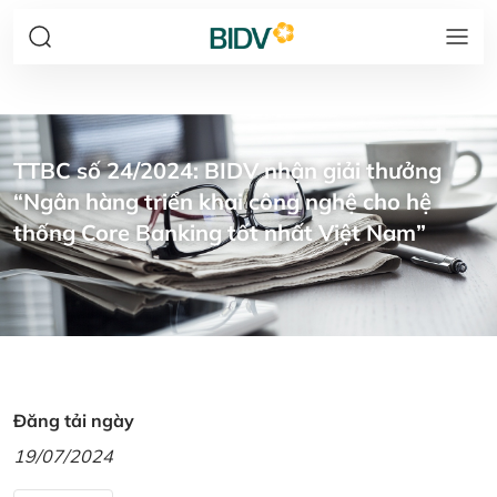
TTBC số 24/2024: BIDV nhận giải thưởng
“Ngân hàng triển khai công nghệ cho hệ
thống Core Banking tốt nhất Việt Nam”
Đăng tải ngày
19/07/2024