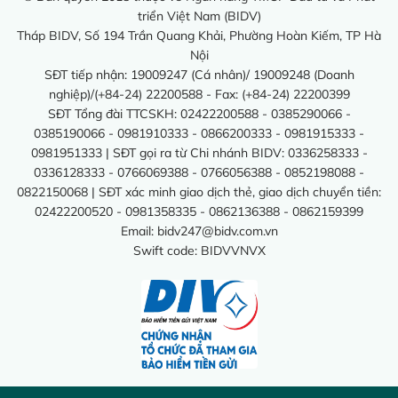
triển Việt Nam (BIDV)
Tháp BIDV, Số 194 Trần Quang Khải, Phường Hoàn Kiếm, TP Hà
Nội
SĐT tiếp nhận: 19009247 (Cá nhân)/ 19009248 (Doanh
nghiệp)/(+84-24) 22200588 - Fax: (+84-24) 22200399
SĐT Tổng đài TTCSKH: 02422200588 - 0385290066 -
0385190066 - 0981910333 - 0866200333 - 0981915333 -
0981951333 | SĐT gọi ra từ Chi nhánh BIDV: 0336258333 -
0336128333 - 0766069388 - 0766056388 - 0852198088 -
0822150068 | SĐT xác minh giao dịch thẻ, giao dịch chuyển tiền:
02422200520 - 0981358335 - 0862136388 - 0862159399
Email:
bidv247@bidv.com.vn
Swift code: BIDVVNVX