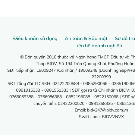
Điều khoản sử dụng
An toàn & Bảo mật
Sơ đồ tr
Liên hệ doanh nghiệp
© Bản quyền 2018 thuộc về Ngân hàng TMCP Đầu tư và Phá
Tháp BIDV, Số 194 Trần Quang Khải, Phường Hoàn
SĐT tiếp nhận: 19009247 (Cá nhân)/ 19009248 (Doanh nghiệp)/(+8
22200399
SĐT Tổng đài TTCSKH: 02422200588 - 0385290066 - 0385190066
0981915333 - 0981951333 | SĐT gọi ra từ Chi nhánh BIDV: 
0766069388 - 0766056388 - 0852198088 - 0822150068 | SĐT xác 
chuyển tiền: 02422200520 - 0981358335 - 0862136
Email:
bidv247@bidv.com.vn
Swift code: BIDVVNVX