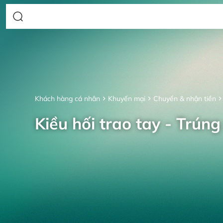
Khách hàng cá nhân
Khuyến mại
Chuyển & nhận tiền
Kiều hối trao tay - Trúng