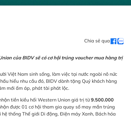
Chia sẻ qua
nion của BIDV sẽ có cơ hội trúng voucher mua hàng trị
ời Việt Nam sinh sống, làm việc tại nước ngoài nô nức
 Thấu hiểu nhu cầu đó, BIDV dành tặng Quý khách hàng
m mới ấm áp, phát tài phát lộc.
 nhận tiền kiều hối Western Union giá trị từ
9.500.000
ẽ nhận được 01 cơ hội tham gia quay số may mắn trúng
ại hệ thống Thế giới Di động, Điện máy Xanh, Bách hóa