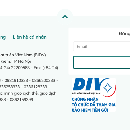
Đăng 
ang
Liên hệ cá nhân
t triển Việt Nam (BIDV)
 Kiếm, TP Hà Nội
4-24) 22200588 - Fax: (+84-24)
 - 0981910333 - 0866200333 -
0336258333 - 0336128333 -
minh giao dịch thẻ, giao dịch
388 - 0862159399