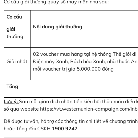
Cơ cấu giải thưởng quay số may mắn như sau:
Cơ cấu
Nội dung giải thưởng
giải
thưởng
02 voucher mua hàng tại hệ thống Thế giới di
Giải nhất
Điện máy Xanh, Bách hóa Xanh, nhà thuốc An
mỗi voucher trị giá 5.000.000 đồng
Tổng
Lưu ý:
Sau mỗi giao dịch nhận tiền kiều hối thỏa mãn điều 
số qua website
https://vt.westernunion-campaign.com/inb
Để được tư vấn, hỗ trợ các thông tin chi tiết về chương trì
hoặc Tổng đài CSKH 1
900 9247
.