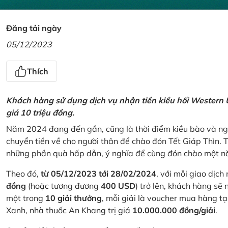
Đăng tải ngày
05/12/2023
Thích
Khách hàng sử dụng dịch vụ nhận tiền kiều hối Western U
giá 10 triệu đồng.
Năm 2024 đang đến gần, cũng là thời điểm kiều bào và ngư
chuyển tiền về cho người thân để chào đón Tết Giáp Thìn.
những phần quà hấp dẫn, ý nghĩa để cùng đón chào một nă
Theo đó,
từ 05/12/2023 tới 28/02/2024
, với mỗi giao dịch
đồng
(hoặc tương đương
400 USD
) trở lên, khách hàng s
một trong
10 giải thưởng
, mỗi giải là voucher mua hàng t
Xanh, nhà thuốc An Khang trị giá
10.000.000 đồng/giải
.