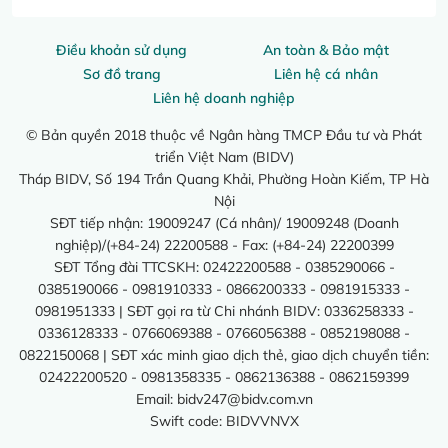
Điều khoản sử dụng
An toàn & Bảo mật
Sơ đồ trang
Liên hệ cá nhân
Liên hệ doanh nghiệp
© Bản quyền 2018 thuộc về Ngân hàng TMCP Đầu tư và Phát
triển Việt Nam (BIDV)
Tháp BIDV, Số 194 Trần Quang Khải, Phường Hoàn Kiếm, TP Hà
Nội
SĐT tiếp nhận: 19009247 (Cá nhân)/ 19009248 (Doanh
nghiệp)/(+84-24) 22200588 - Fax: (+84-24) 22200399
SĐT Tổng đài TTCSKH: 02422200588 - 0385290066 -
0385190066 - 0981910333 - 0866200333 - 0981915333 -
0981951333 | SĐT gọi ra từ Chi nhánh BIDV: 0336258333 -
0336128333 - 0766069388 - 0766056388 - 0852198088 -
0822150068 | SĐT xác minh giao dịch thẻ, giao dịch chuyển tiền:
02422200520 - 0981358335 - 0862136388 - 0862159399
Email:
bidv247@bidv.com.vn
Swift code: BIDVVNVX