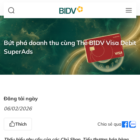
Bứt phá doanh thu cùng Thẻ BIDV Visa Debit
SuperAds
Đăng tải ngày
06/02/2026
Thích
Chia sẻ qua
Thấu hiểu nhu cầu của các Chủ Shop, Tiểu thương bán hàng