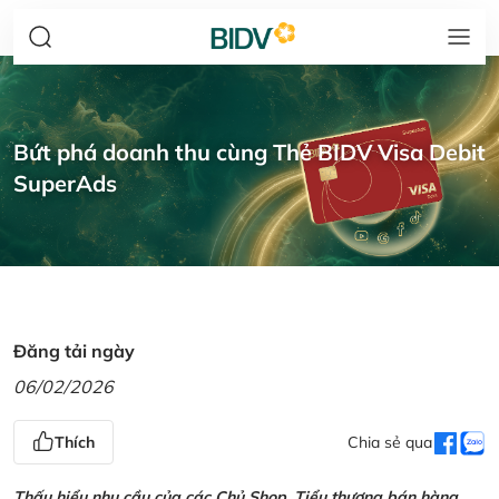
Bứt phá doanh thu cùng Thẻ BIDV Visa Debit
SuperAds
Đăng tải ngày
06/02/2026
Thích
Chia sẻ qua
Thấu hiểu nhu cầu của các Chủ Shop, Tiểu thương bán hàng