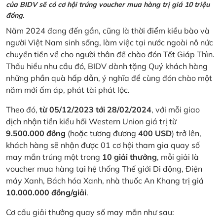
của BIDV sẽ có cơ hội trúng voucher mua hàng trị giá 10 triệu
đồng.
Năm 2024 đang đến gần, cũng là thời điểm kiều bào và
người Việt Nam sinh sống, làm việc tại nước ngoài nô nức
chuyển tiền về cho người thân để chào đón Tết Giáp Thìn.
Thấu hiểu nhu cầu đó, BIDV dành tặng Quý khách hàng
những phần quà hấp dẫn, ý nghĩa để cùng đón chào một
năm mới ấm áp, phát tài phát lộc.
Theo đó,
từ 05/12/2023 tới 28/02/2024
, với mỗi giao
dịch nhận tiền kiều hối Western Union giá trị từ
9.500.000 đồng
(hoặc tương đương
400 USD
) trở lên,
khách hàng sẽ nhận được 01 cơ hội tham gia quay số
may mắn trúng một trong
10 giải thưởng
, mỗi giải là
voucher mua hàng tại hệ thống Thế giới Di động, Điện
máy Xanh, Bách hóa Xanh, nhà thuốc An Khang trị giá
10.000.000 đồng/giải
.
Cơ cấu giải thưởng quay số may mắn như sau: