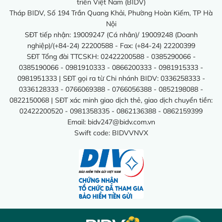
triển Việt Nam (BIDV)
Tháp BIDV, Số 194 Trần Quang Khải, Phường Hoàn Kiếm, TP Hà
Nội
SĐT tiếp nhận: 19009247 (Cá nhân)/ 19009248 (Doanh
nghiệp)/(+84-24) 22200588 - Fax: (+84-24) 22200399
SĐT Tổng đài TTCSKH: 02422200588 - 0385290066 -
0385190066 - 0981910333 - 0866200333 - 0981915333 -
0981951333 | SĐT gọi ra từ Chi nhánh BIDV: 0336258333 -
0336128333 - 0766069388 - 0766056388 - 0852198088 -
0822150068 | SĐT xác minh giao dịch thẻ, giao dịch chuyển tiền:
02422200520 - 0981358335 - 0862136388 - 0862159399
Email:
bidv247@bidv.com.vn
Swift code: BIDVVNVX