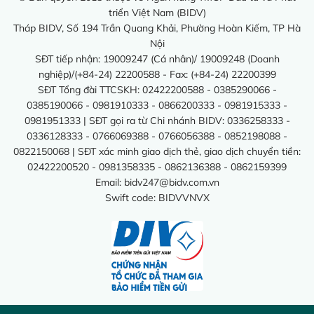
triển Việt Nam (BIDV)
Tháp BIDV, Số 194 Trần Quang Khải, Phường Hoàn Kiếm, TP Hà
Nội
SĐT tiếp nhận: 19009247 (Cá nhân)/ 19009248 (Doanh
nghiệp)/(+84-24) 22200588 - Fax: (+84-24) 22200399
SĐT Tổng đài TTCSKH: 02422200588 - 0385290066 -
0385190066 - 0981910333 - 0866200333 - 0981915333 -
0981951333 | SĐT gọi ra từ Chi nhánh BIDV: 0336258333 -
0336128333 - 0766069388 - 0766056388 - 0852198088 -
0822150068 | SĐT xác minh giao dịch thẻ, giao dịch chuyển tiền:
02422200520 - 0981358335 - 0862136388 - 0862159399
Email:
bidv247@bidv.com.vn
Swift code: BIDVVNVX