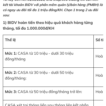
kết tài khoản BIDV với phần mềm quản lý/bán hàng (PMBH) là
có ngay ưu đãi tối đa 1 triệu đồng/KH. Chọn 1 trong 2 ưu đãi
sau:
1) BIDV hoàn tiền theo hiệu quả khách hàng từng
tháng, tối đa 1.000.000đ/KH
Thể lệ
Số ti
Mức 1:
CASA từ 10 triệu - dưới 30 triệu
Hoàn 
đồng/tháng
Mức 2:
CASA từ 30 triệu - dưới 50 triệu
Hoàn 
đồng/tháng:
Mức 3:
CASA từ 50 triệu đồng/tháng trở lên:
Hoàn 
CASA xét tại tháng liền sau tháng liên kết phần