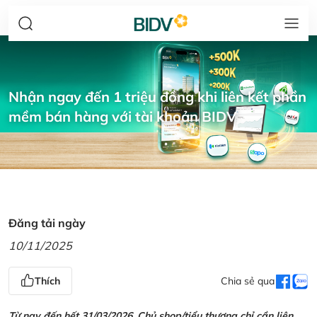
Nhận ngay đến 1 triệu đồng khi liên kết phần
mềm bán hàng với tài khoản BIDV
Đăng tải ngày
10/11/2025
Thích
Chia sẻ qua
Từ nay đến hết 31/03/2026, Chủ shop/tiểu thương chỉ cần liên