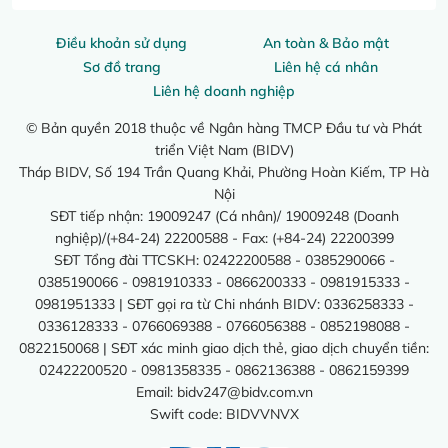
Điều khoản sử dụng
An toàn & Bảo mật
Sơ đồ trang
Liên hệ cá nhân
Liên hệ doanh nghiệp
© Bản quyền 2018 thuộc về Ngân hàng TMCP Đầu tư và Phát
triển Việt Nam (BIDV)
Tháp BIDV, Số 194 Trần Quang Khải, Phường Hoàn Kiếm, TP Hà
Nội
SĐT tiếp nhận: 19009247 (Cá nhân)/ 19009248 (Doanh
nghiệp)/(+84-24) 22200588 - Fax: (+84-24) 22200399
SĐT Tổng đài TTCSKH: 02422200588 - 0385290066 -
0385190066 - 0981910333 - 0866200333 - 0981915333 -
0981951333 | SĐT gọi ra từ Chi nhánh BIDV: 0336258333 -
0336128333 - 0766069388 - 0766056388 - 0852198088 -
0822150068 | SĐT xác minh giao dịch thẻ, giao dịch chuyển tiền:
02422200520 - 0981358335 - 0862136388 - 0862159399
Email:
bidv247@bidv.com.vn
Swift code: BIDVVNVX