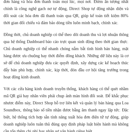
đơn hàng và hóa đơn thanh toán mọi lúc, mọi nơi. Điểm ấn tượng nhất
chính là công nghệ gạch nợ tự động, Direct Shop tự động nhận diện và
đối soát các hóa đơn đã thanh toán qua QR, giúp kế toán tiết kiệm 80%
thời gian đối chiếu và đảm bảo dòng tiền luôn minh bạch, chính xác.
Đồng thời, chủ doanh nghiệp có thể theo dõi doanh thu và lợi nhuận thông
qua hệ thống Dashboard báo cáo trực quan sinh động theo thời gian thực.
Chủ doanh nghiệp có thể nhanh chóng nắm bắt tình hình bán hàng, mặt
hàng được ưa chuộng hay thời điểm đông khách. Những dữ liệu này là cơ
sở để chủ doanh nghiệp đưa các quyết định, xây dựng các kế hoạch thúc
đẩy bán phù hợp, chính xác, kịp thời, đón đầu cơ hội tăng trưởng trong
hoạt động kinh doanh.
Với các cửa hàng kinh doanh truyền thống, khách hàng có thể quét nhầm
mã QR giả hay nhân viên phải chụp ảnh màn hình đối soát. Để khắc phục
nhược điểm này, Direct Shop hỗ trợ liên kết và quản lý bán hàng qua Loa
Soundbox, thông báo số tiền nhận được bằng âm thanh ngay lập tức. Đặc
biệt, hệ thống tích hợp sẵn tính năng xuất hóa đơn điện tử tự động, giúp
doanh nghiệp luôn tuân thủ đúng quy định pháp luật hiện hành mà không
cần tốn thêm chi phí hay nhân sự vận hành riêng biệt.