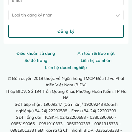
Loại tin đăng ký nhận
Đăng ký
Điều khoản sử dụng
An toàn & Bảo mật
Sơ đồ trang
Liên hệ cá nhân
Liên hệ doanh nghiệp
© Bản quyền 2018 thuộc về Ngân hàng TMCP Đầu tư và Phát
triển Việt Nam (BIDV)
Tháp BIDV, Số 194 Trần Quang Khải, Phường Hoàn Kiếm, TP Hà
Nội
SĐT tiếp nhận: 19009247 (Cá nhân)/ 19009248 (Doanh
nghiệp)/(+84-24) 22200588 - Fax: (+84-24) 22200399
SĐT Tổng đài TTCSKH: 02422200588 - 0385290066 -
0385190066 - 0981910333 - 0866200333 - 0981915333 -
0981951333 | SĐT gọi ra từ Chi nhánh BIDV: 0336258333 -