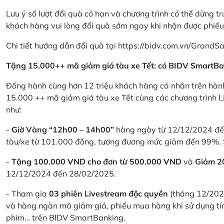
Lưu ý số lượt đổi quà có hạn và chương trình có thể dừng t
khách hàng vui lòng đổi quà sớm ngay khi nhận được phiế
Chi tiết hướng dẫn đổi quà tại
https://bidv.com.vn/GrandSa
Tặng 15.000++ mã giảm giá tàu xe Tết: có BIDV SmartBa
Đồng hành cùng hơn 12 triệu khách hàng cá nhân trên hành
15.000 ++ mã giảm giá tàu xe Tết cùng các chương trình L
như:
-
Giờ Vàng “12h00 – 14h00”
hàng ngày từ 12/12/2024 đến
tàu/xe từ 101.000 đồng, tương đương mức giảm đến 99%. 
-
Tặng 100.000 VND cho đơn từ 500.000 VND
và
Giảm 
12/12/2024 đến 28/02/2025.
- Tham gia
03 phiên Livestream độc quyền
(tháng 12/202
và hàng ngàn mã giảm giá, phiếu mua hàng khi sử dụng tí
phim… trên BIDV SmartBanking.