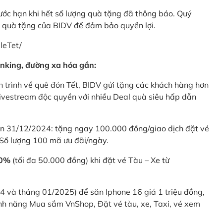
rước hạn khi hết số lượng quà tặng đã thông báo. Quý
u quà tặng của BIDV để đảm bảo quyền lợi.
leTet/
nking, đường xa hóa gần:
 trình về quê đón Tết, BIDV gửi tặng các khách hàng hơn
ivestream độc quyền với nhiều Deal quà siêu hấp dẫn
 31/12/2024: tặng ngay 100.000 đồng/giao dịch đặt vé
Số lượng 100 mã ưu đãi/ngày.
20%
(tối đa 50.000 đồng) khi đặt vé Tàu – Xe từ
4 và tháng 01/2025) để săn Iphone 16 giá 1 triệu đồng,
nh năng Mua sắm VnShop, Đặt vé tàu, xe, Taxi, vé xem