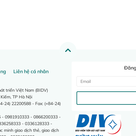
Đăng 
ang
Liên hệ cá nhân
t triển Việt Nam (BIDV)
 Kiếm, TP Hà Nội
4-24) 22200588 - Fax: (+84-24)
 - 0981910333 - 0866200333 -
0336258333 - 0336128333 -
minh giao dịch thẻ, giao dịch