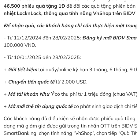
46.500 phiếu quà tặng 1Đ
để đổi các quà tặng phiên bản 
nhiệt LocknLock, thông qua tính năng VnShop trên BID
Để nhận quà, các khách hàng chỉ cần thực hiện một trong 
- Từ 12/12/2024 đến 28/02/2025:
Đăng ký mới BIDV Sma
100,000 VNĐ.
- Từ 10/01/2025 đến 28/02/2025:
+
Gửi tiết kiệm
tại quầy/online kỳ hạn 3 tháng, 6 tháng, 9 t
+
Chuyển tiền quốc tế
từ 2,000 USD.
+
Mở tài khoản Như Ý
có thu phí từ 1 triệu đồng (chưa VAT
+
Mở mới thẻ tín dụng quốc tế
có phát sinh giao dịch chi ti
Các khách hàng đủ điều kiện sẽ nhận được phiếu quà tặng 
dạng mã giảm giá được gửi trong tin nhắn OTT trên BIDV
SmartBanking, chọn tính năng “VnShop”, chọn tiếp “Quà Tế