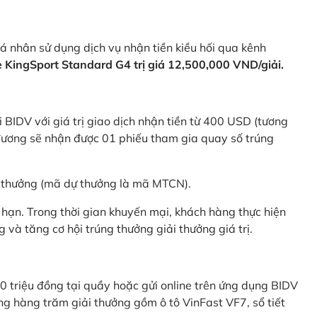
 nhân sử dụng dịch vụ nhận tiền kiều hối qua kênh
KingSport Standard G4 trị giá 12,500,000 VND/giải.
 BIDV với giá trị giao dịch nhận tiền từ 400 USD (tương
ương sẽ nhận được 01 phiếu tham gia quay số trúng
ự thưởng (mã dự thưởng là mã MTCN).
hạn. Trong thời gian khuyến mại, khách hàng thực hiện
và tăng cơ hội trúng thưởng giải thưởng giá trị.
0 triệu đồng tại quầy hoặc gửi online trên ứng dụng BIDV
g hàng trăm giải thưởng gồm ô tô VinFast VF7, sổ tiết