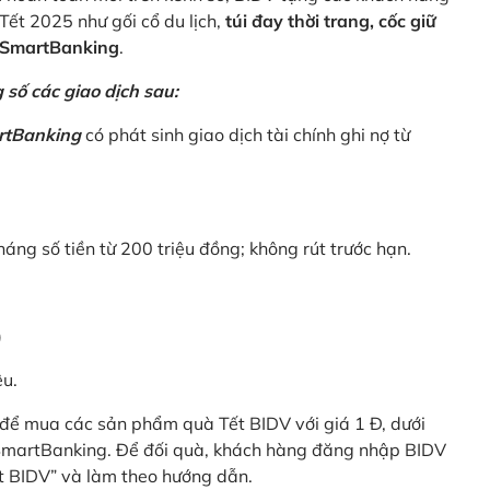
Tết 2025 như gối cổ du lịch,
túi đay thời trang, cốc giữ
V SmartBanking
.
số các giao dịch sau:
rtBanking
có phát sinh giao dịch tài chính ghi nợ từ
háng số tiền từ 200 triệu đồng; không rút trước hạn.
)
êu.
để mua các sản phẩm quà Tết BIDV với giá 1 Đ, dưới
 SmartBanking. Để đối quà, khách hàng đăng nhập BIDV
t BIDV” và làm theo hướng dẫn.