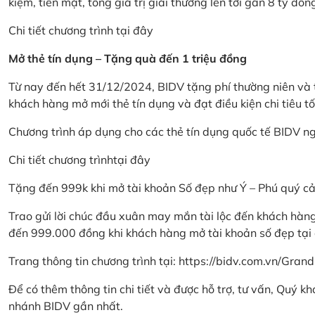
kiệm, tiền mặt, tổng giá trị giải thưởng lên tới gần 8 tỷ đồn
Chi tiết chương trình
tại đây
Mở thẻ tín dụng – Tặng quà đến 1 triệu đồng
Từ nay đến hết 31/12/2024, BIDV tặng phí thường niên và t
khách hàng mở mới thẻ tín dụng và đạt điều kiện chi tiêu tố
Chương trình áp dụng cho các thẻ tín dụng quốc tế BIDV n
Chi tiết chương trình
tại đây
Tặng đến 999k khi mở tài khoản Số đẹp như Ý – Phú quý c
Trao gửi lời chúc đầu xuân may mắn tài lộc đến khách hà
đến 999.000 đồng khi khách hàng mở tài khoản số đẹp tại
Trang thông tin chương trình tại:
https://bidv.com.vn/Grand
Để có thêm thông tin chi tiết và được hỗ trợ, tư vấn, Quý 
nhánh BIDV gần nhất.