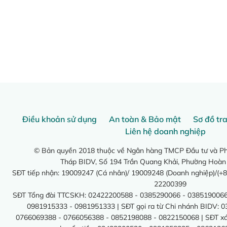
Điều khoản sử dụng
An toàn & Bảo mật
Sơ đồ tr
Liên hệ doanh nghiệp
© Bản quyền 2018 thuộc về Ngân hàng TMCP Đầu tư và Phá
Tháp BIDV, Số 194 Trần Quang Khải, Phường Hoàn
SĐT tiếp nhận: 19009247 (Cá nhân)/ 19009248 (Doanh nghiệp)/(+8
22200399
SĐT Tổng đài TTCSKH: 02422200588 - 0385290066 - 0385190066
0981915333 - 0981951333 | SĐT gọi ra từ Chi nhánh BIDV: 
0766069388 - 0766056388 - 0852198088 - 0822150068 | SĐT xác 