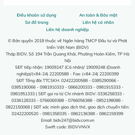
Điều khoản sử dụng
An toàn & Bảo mật
Sơ đồ trang
Liên hệ cá nhân
Liên hệ doanh nghiệp
© Bản quyền 2018 thuộc về Ngân hàng TMCP Đầu tư và Phát
triển Việt Nam (BIDV)
Tháp BIDV, Số 194 Trần Quang Khải, Phường Hoàn Kiếm, TP Hà
Nội
SĐT tiếp nhận: 19009247 (Cá nhân)/ 19009248 (Doanh
nghiệp)/(+84-24) 22200588 - Fax: (+84-24) 22200399
SĐT Tổng đài TTCSKH: 02422200588 - 0385290066 -
0385190066 - 0981910333 - 0866200333 - 0981915333 -
0981951333 | SĐT gọi ra từ Chi nhánh BIDV: 0336258333 -
0336128333 - 0766069388 - 0766056388 - 0852198088 -
0822150068 | SĐT xác minh giao dịch thẻ, giao dịch chuyển tiền:
02422200520 - 0981358335 - 0862136388 - 0862159399
Email:
bidv247@bidv.com.vn
Swift code: BIDVVNVX