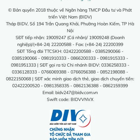
© Bản quyền 2018 thuộc về Ngân hàng TMCP Đầu tư và Phát
triển Việt Nam (BIDV)
Tháp BIDV, Số 194 Trần Quang Khải, Phường Hoàn Kiếm, TP Hà
Nội
SĐT tiếp nhận: 19009247 (Cá nhân)/ 19009248 (Doanh
nghiệp)/(+84-24) 22200588 - Fax: (+84-24) 22200399
SĐT Tổng đài TTCSKH: 02422200588 - 0385290066 -
0385190066 - 0981910333 - 0866200333 - 0981915333 -
0981951333 | SĐT gọi ra từ Chi nhánh BIDV: 0336258333 -
0336128333 - 0766069388 - 0766056388 - 0852198088 -
0822150068 | SĐT xác minh giao dịch thẻ, giao dịch chuyển tiền:
02422200520 - 0981358335 - 0862136388 - 0862159399
Email:
bidv247@bidv.com.vn
Swift code: BIDVVNVX