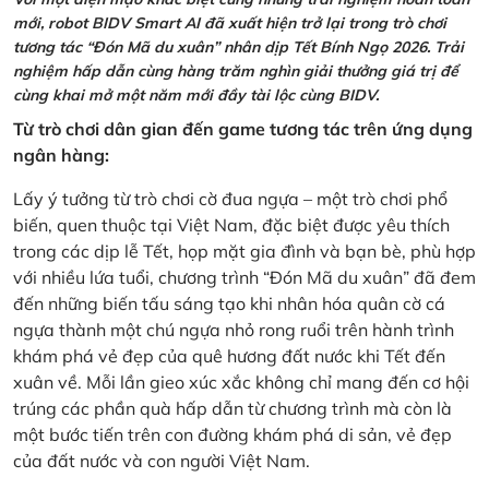
mới, robot BIDV Smart AI đã xuất hiện trở lại trong trò chơi
tương tác “Đón Mã du xuân” nhân dịp Tết Bính Ngọ 2026. Trải
nghiệm hấp dẫn cùng hàng trăm nghìn giải thưởng giá trị để
cùng khai mở một năm mới đầy tài lộc cùng BIDV.
Từ trò chơi dân gian đến game tương tác trên ứng dụng
ngân hàng:
Lấy ý tưởng từ trò chơi cờ đua ngựa – một trò chơi phổ
biến, quen thuộc tại Việt Nam, đặc biệt được yêu thích
trong các dịp lễ Tết, họp mặt gia đình và bạn bè, phù hợp
với nhiều lứa tuổi, chương trình “Đón Mã du xuân” đã đem
đến những biến tấu sáng tạo khi nhân hóa quân cờ cá
ngựa thành một chú ngựa nhỏ rong ruổi trên hành trình
khám phá vẻ đẹp của quê hương đất nước khi Tết đến
xuân về. Mỗi lần gieo xúc xắc không chỉ mang đến cơ hội
trúng các phần quà hấp dẫn từ chương trình mà còn là
một bước tiến trên con đường khám phá di sản, vẻ đẹp
của đất nước và con người Việt Nam.