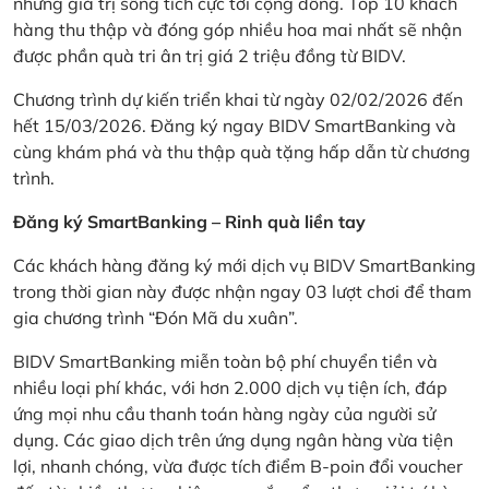
những giá trị sống tích cực tới cộng đồng. Top 10 khách
hàng thu thập và đóng góp nhiều hoa mai nhất sẽ nhận
được phần quà tri ân trị giá 2 triệu đồng từ BIDV.
Chương trình dự kiến triển khai từ ngày 02/02/2026 đến
hết 15/03/2026. Đăng ký ngay BIDV SmartBanking và
cùng khám phá và thu thập quà tặng hấp dẫn từ chương
trình.
Đăng ký SmartBanking – Rinh quà liền tay
Các khách hàng đăng ký mới dịch vụ BIDV SmartBanking
trong thời gian này được nhận ngay 03 lượt chơi để tham
gia chương trình “Đón Mã du xuân”.
BIDV SmartBanking miễn toàn bộ phí chuyển tiền và
nhiều loại phí khác, với hơn 2.000 dịch vụ tiện ích, đáp
ứng mọi nhu cầu thanh toán hàng ngày của người sử
dụng. Các giao dịch trên ứng dụng ngân hàng vừa tiện
lợi, nhanh chóng, vừa được tích điểm B-poin đổi voucher