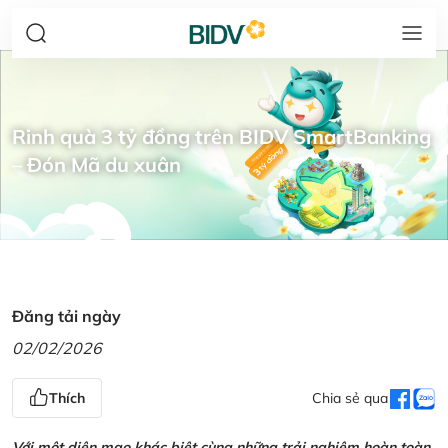
Rinh quà 3 tỷ đồng trên BIDV SmartBanking
– Đón Mã du xuân
Đăng tải ngày
02/02/2026
Thích
Chia sẻ qua
Với một diện mạo khác biệt cùng những trải nghiệm hoàn toàn