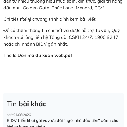
đến từ nhiều thương hiệu mua sắm, ẩm thực, giải trí hàng
đầu như: Golden Gate, Phúc Long, Menard, CGV…..
Chi tiết
thể lệ
chương trình đính kèm bài viết.
Để có thêm thông tin chi tiết và được hỗ trợ, tư vấn, Quý
khách vui lòng liên hệ Tổng đài CSKH 24/7: 1900 9247
hoặc chi nhánh BIDV gần nhất.
The le Don ma du xuan web.pdf
Tin bài khác
VAY
01/06/2026
BIDV triển khai gói vay ưu đãi “ngôi nhà đầu tiên” dành cho
khách hàng cá nhân