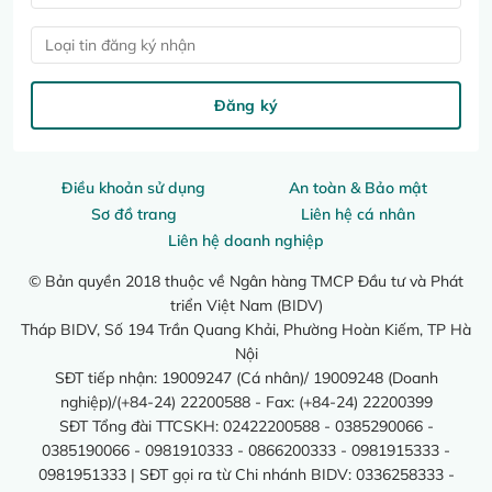
Loại tin đăng ký nhận
Đăng ký
Điều khoản sử dụng
An toàn & Bảo mật
Sơ đồ trang
Liên hệ cá nhân
Liên hệ doanh nghiệp
© Bản quyền 2018 thuộc về Ngân hàng TMCP Đầu tư và Phát
triển Việt Nam (BIDV)
Tháp BIDV, Số 194 Trần Quang Khải, Phường Hoàn Kiếm, TP Hà
Nội
SĐT tiếp nhận: 19009247 (Cá nhân)/ 19009248 (Doanh
nghiệp)/(+84-24) 22200588 - Fax: (+84-24) 22200399
SĐT Tổng đài TTCSKH: 02422200588 - 0385290066 -
0385190066 - 0981910333 - 0866200333 - 0981915333 -
0981951333 | SĐT gọi ra từ Chi nhánh BIDV: 0336258333 -