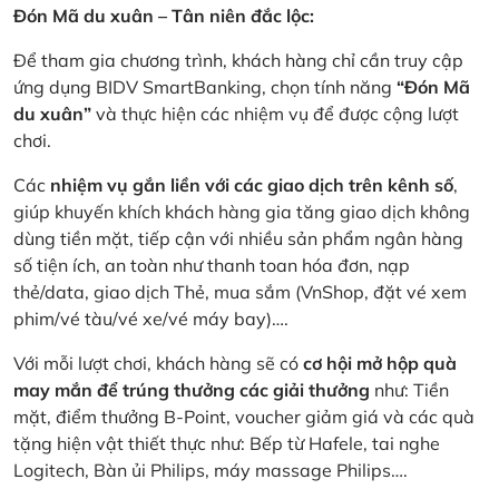
Đón Mã du xuân – Tân niên đắc lộc:
Để tham gia chương trình, khách hàng chỉ cần truy cập
ứng dụng BIDV SmartBanking, chọn tính năng
“Đón Mã
du xuân”
và thực hiện các nhiệm vụ để được cộng lượt
chơi.
Các
nhiệm vụ gắn liền với các giao dịch trên kênh số
,
giúp khuyến khích khách hàng gia tăng giao dịch không
dùng tiền mặt, tiếp cận với nhiều sản phẩm ngân hàng
số tiện ích, an toàn như thanh toan hóa đơn, nạp
thẻ/data, giao dịch Thẻ, mua sắm (VnShop, đặt vé xem
phim/vé tàu/vé xe/vé máy bay)….
Với mỗi lượt chơi, khách hàng sẽ có
cơ hội mở hộp quà
may mắn để trúng thưởng các giải thưởng
như: Tiền
mặt, điểm thưởng B-Point, voucher giảm giá và các quà
tặng hiện vật thiết thực như: Bếp từ Hafele, tai nghe
Logitech, Bàn ủi Philips, máy massage Philips….