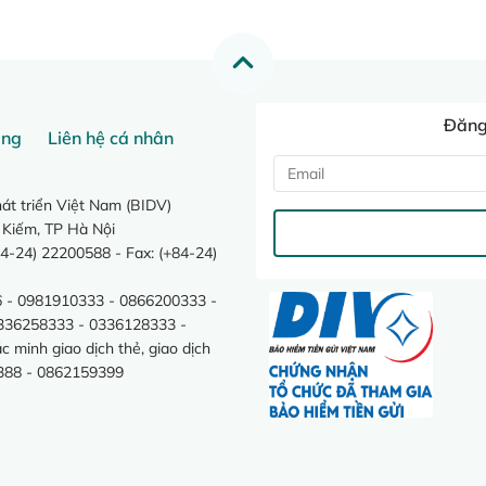
Đăng 
ang
Liên hệ cá nhân
t triển Việt Nam (BIDV)
 Kiếm, TP Hà Nội
4-24) 22200588 - Fax: (+84-24)
 - 0981910333 - 0866200333 -
0336258333 - 0336128333 -
minh giao dịch thẻ, giao dịch
388 - 0862159399