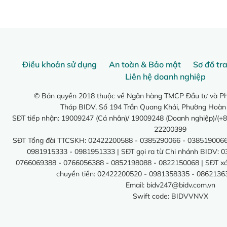
Điều khoản sử dụng
An toàn & Bảo mật
Sơ đồ tr
Liên hệ doanh nghiệp
© Bản quyền 2018 thuộc về Ngân hàng TMCP Đầu tư và Phá
Tháp BIDV, Số 194 Trần Quang Khải, Phường Hoàn
SĐT tiếp nhận: 19009247 (Cá nhân)/ 19009248 (Doanh nghiệp)/(+8
22200399
SĐT Tổng đài TTCSKH: 02422200588 - 0385290066 - 0385190066
0981915333 - 0981951333 | SĐT gọi ra từ Chi nhánh BIDV: 
0766069388 - 0766056388 - 0852198088 - 0822150068 | SĐT xác 
chuyển tiền: 02422200520 - 0981358335 - 0862136
Email:
bidv247@bidv.com.vn
Swift code: BIDVVNVX