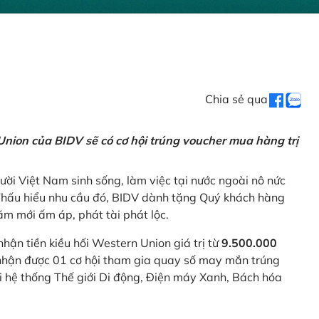
Chia sẻ qua
nion của BIDV sẽ có cơ hội trúng voucher mua hàng trị
ời Việt Nam sinh sống, làm việc tại nước ngoài nô nức
 Thấu hiểu nhu cầu đó, BIDV dành tặng Quý khách hàng
m mới ấm áp, phát tài phát lộc.
 nhận tiền kiều hối Western Union giá trị từ
9.500.000
ẽ nhận được 01 cơ hội tham gia quay số may mắn trúng
ại hệ thống Thế giới Di động, Điện máy Xanh, Bách hóa