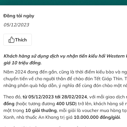
Đăng tải ngày
05/12/2023
Thích
Khách hàng sử dụng dịch vụ nhận tiền kiều hối Western U
giá 10 triệu đồng.
Năm 2024 đang đến gần, cũng là thời điểm kiều bào và ngư
chuyển tiền về cho người thân để chào đón Tết Giáp Thìn.
những phần quà hấp dẫn, ý nghĩa để cùng đón chào một nă
Theo đó,
từ 05/12/2023 tới 28/02/2024
, với mỗi giao dịch
đồng
(hoặc tương đương
400 USD
) trở lên, khách hàng s
một trong
10 giải thưởng
, mỗi giải là voucher mua hàng t
Xanh, nhà thuốc An Khang trị giá
10.000.000 đồng/giải
.