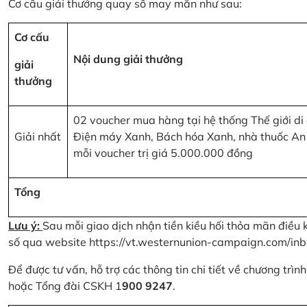
Cơ cấu giải thưởng quay số may mắn như sau:
Cơ cấu
Nội dung giải thưởng
giải
thưởng
02 voucher mua hàng tại hệ thống Thế giới di
Giải nhất
Điện máy Xanh, Bách hóa Xanh, nhà thuốc An
mỗi voucher trị giá 5.000.000 đồng
Tổng
Lưu ý:
Sau mỗi giao dịch nhận tiền kiều hối thỏa mãn điều 
số qua website
https://vt.westernunion-campaign.com/inb
Để được tư vấn, hỗ trợ các thông tin chi tiết về chương trì
hoặc Tổng đài CSKH 1
900 9247
.