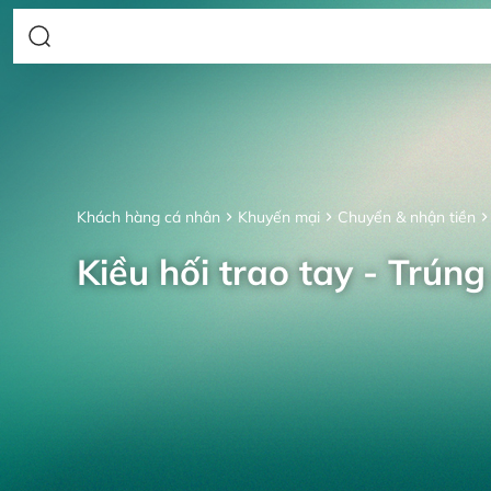
Khách hàng cá nhân
Khuyến mại
Chuyển & nhận tiền
Kiều hối trao tay - Trúng