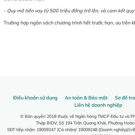
- Quy mô tiền vay từ 500 triệu đồng trở lên, và cam kết quy
Trường hợp ngân sách chương trình hết trước hạn, ưu tiên 
Điều khoản sử dụng
An toàn & Bảo mật
Sơ đồ tr
Liên hệ doanh nghiệp
© Bản quyền 2018 thuộc về Ngân hàng TMCP Đầu tư và Phá
Tháp BIDV, Số 194 Trần Quang Khải, Phường Hoàn
SĐT tiếp nhận: 19009247 (Cá nhân)/ 19009248 (Doanh nghiệp)/(+8