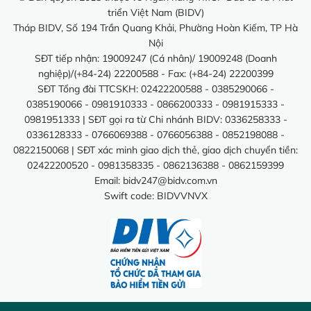
triển Việt Nam (BIDV)
Tháp BIDV, Số 194 Trần Quang Khải, Phường Hoàn Kiếm, TP Hà
Nội
SĐT tiếp nhận: 19009247 (Cá nhân)/ 19009248 (Doanh
nghiệp)/(+84-24) 22200588 - Fax: (+84-24) 22200399
SĐT Tổng đài TTCSKH: 02422200588 - 0385290066 -
0385190066 - 0981910333 - 0866200333 - 0981915333 -
0981951333 | SĐT gọi ra từ Chi nhánh BIDV: 0336258333 -
0336128333 - 0766069388 - 0766056388 - 0852198088 -
0822150068 | SĐT xác minh giao dịch thẻ, giao dịch chuyển tiền:
02422200520 - 0981358335 - 0862136388 - 0862159399
Email:
bidv247@bidv.com.vn
Swift code: BIDVVNVX