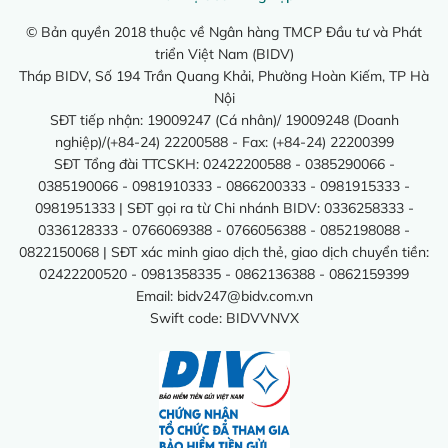
© Bản quyền 2018 thuộc về Ngân hàng TMCP Đầu tư và Phát
triển Việt Nam (BIDV)
Tháp BIDV, Số 194 Trần Quang Khải, Phường Hoàn Kiếm, TP Hà
Nội
SĐT tiếp nhận: 19009247 (Cá nhân)/ 19009248 (Doanh
nghiệp)/(+84-24) 22200588 - Fax: (+84-24) 22200399
SĐT Tổng đài TTCSKH: 02422200588 - 0385290066 -
0385190066 - 0981910333 - 0866200333 - 0981915333 -
0981951333 | SĐT gọi ra từ Chi nhánh BIDV: 0336258333 -
0336128333 - 0766069388 - 0766056388 - 0852198088 -
0822150068 | SĐT xác minh giao dịch thẻ, giao dịch chuyển tiền:
02422200520 - 0981358335 - 0862136388 - 0862159399
Email:
bidv247@bidv.com.vn
Swift code: BIDVVNVX