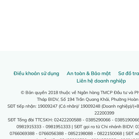
Điều khoản sử dụng
An toàn & Bảo mật
Sơ đồ tr
Liên hệ doanh nghiệp
© Bản quyền 2018 thuộc về Ngân hàng TMCP Đầu tư và Phá
Tháp BIDV, Số 194 Trần Quang Khải, Phường Hoàn
SĐT tiếp nhận: 19009247 (Cá nhân)/ 19009248 (Doanh nghiệp)/(+8
22200399
SĐT Tổng đài TTCSKH: 02422200588 - 0385290066 - 0385190066
0981915333 - 0981951333 | SĐT gọi ra từ Chi nhánh BIDV: 
0766069388 - 0766056388 - 0852198088 - 0822150068 | SĐT xác 