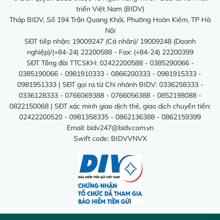
triển Việt Nam (BIDV)
Tháp BIDV, Số 194 Trần Quang Khải, Phường Hoàn Kiếm, TP Hà
Nội
SĐT tiếp nhận: 19009247 (Cá nhân)/ 19009248 (Doanh
nghiệp)/(+84-24) 22200588 - Fax: (+84-24) 22200399
SĐT Tổng đài TTCSKH: 02422200588 - 0385290066 -
0385190066 - 0981910333 - 0866200333 - 0981915333 -
0981951333 | SĐT gọi ra từ Chi nhánh BIDV: 0336258333 -
0336128333 - 0766069388 - 0766056388 - 0852198088 -
0822150068 | SĐT xác minh giao dịch thẻ, giao dịch chuyển tiền:
02422200520 - 0981358335 - 0862136388 - 0862159399
Email:
bidv247@bidv.com.vn
Swift code: BIDVVNVX