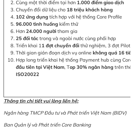
Cùng một thời điểm tại hơn
1.000 điểm giao dịch
Chuyển đổi dữ liệu cho
18 triệu khách hàng
102 ứng dụng
tích hợp với hệ thống Core Profile
96.000 tình huống
kiểm thử
Hơn
24.000 người
tham gia
25 đối tác
trong và ngoài nước cùng phối hợp
Triển khai 1
1 đợt chuyển đổi
thử nghiệm, 3 đợt Pilot 
Thời gian gián đoạn dịch vụ online
không quá 16 tiế
Hợp long triển khai hệ thống Payment hub cùng Core 
đầu tiên tại Việt Nam
, T
op 30% ngân hàng
trên thế 
ISO20022
Thông tin chi tiết vui lòng liên hệ:
Ngân hàng TMCP Đầu tư và Phát triển Việt Nam (BIDV)
Ban Quản lý và Phát triển Core Banking