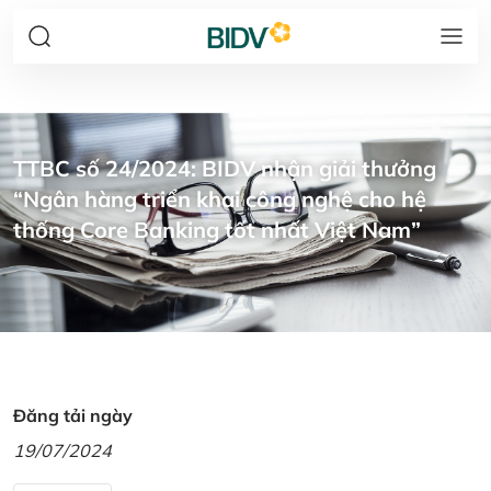
TTBC số 24/2024: BIDV nhận giải thưởng
“Ngân hàng triển khai công nghệ cho hệ
thống Core Banking tốt nhất Việt Nam”
Đăng tải ngày
19/07/2024