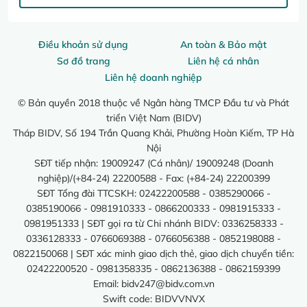
Điều khoản sử dụng
An toàn & Bảo mật
Sơ đồ trang
Liên hệ cá nhân
Liên hệ doanh nghiệp
© Bản quyền 2018 thuộc về Ngân hàng TMCP Đầu tư và Phát
triển Việt Nam (BIDV)
Tháp BIDV, Số 194 Trần Quang Khải, Phường Hoàn Kiếm, TP Hà
Nội
SĐT tiếp nhận: 19009247 (Cá nhân)/ 19009248 (Doanh
nghiệp)/(+84-24) 22200588 - Fax: (+84-24) 22200399
SĐT Tổng đài TTCSKH: 02422200588 - 0385290066 -
0385190066 - 0981910333 - 0866200333 - 0981915333 -
0981951333 | SĐT gọi ra từ Chi nhánh BIDV: 0336258333 -
0336128333 - 0766069388 - 0766056388 - 0852198088 -
0822150068 | SĐT xác minh giao dịch thẻ, giao dịch chuyển tiền:
02422200520 - 0981358335 - 0862136388 - 0862159399
Email:
bidv247@bidv.com.vn
Swift code: BIDVVNVX