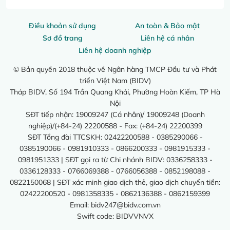
Điều khoản sử dụng
An toàn & Bảo mật
Sơ đồ trang
Liên hệ cá nhân
Liên hệ doanh nghiệp
© Bản quyền 2018 thuộc về Ngân hàng TMCP Đầu tư và Phát
triển Việt Nam (BIDV)
Tháp BIDV, Số 194 Trần Quang Khải, Phường Hoàn Kiếm, TP Hà
Nội
SĐT tiếp nhận: 19009247 (Cá nhân)/ 19009248 (Doanh
nghiệp)/(+84-24) 22200588 - Fax: (+84-24) 22200399
SĐT Tổng đài TTCSKH: 02422200588 - 0385290066 -
0385190066 - 0981910333 - 0866200333 - 0981915333 -
0981951333 | SĐT gọi ra từ Chi nhánh BIDV: 0336258333 -
0336128333 - 0766069388 - 0766056388 - 0852198088 -
0822150068 | SĐT xác minh giao dịch thẻ, giao dịch chuyển tiền:
02422200520 - 0981358335 - 0862136388 - 0862159399
Email:
bidv247@bidv.com.vn
Swift code: BIDVVNVX