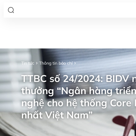
Tin tức
Thông tin báo chí
TTBC số 24/2024: BIDV n
thưởng “Ngân hàng triển
nghệ cho hệ thống Core 
nhất Việt Nam”