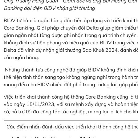
Ông Trương Hồng Quân – Giám đốc và ông Bùi Hoàng Giang
Banking đại diện BIDV nhận giải thưởng
BIDV tự hào là ngân hàng đầu tiên áp dụng và triển khai 
Core Banking. Giải pháp chuyển đổi Delta giúp giảm thiểu t
gian ngắn nhất từng được ghi nhận trong quá trình chuyển
khẳng định sự tiên phong và hiệu quả của BIDV trong việc
Delta đã vinh dự nhận giải thưởng Sao Khuê 2024, đánh dấ
của ngân hàng.
Những thành tựu công nghệ đã giúp BIDV khẳng định khả nă
thể hiện tinh thần sáng tạo không ngừng nghỉ trong hành tr
mang đến cho BIDV nhiều đột phá trong tương lai, góp phầ
Việc triển khai thành công hệ thống Core Banking cũng là 
vào ngày 15/11/2023, với sứ mệnh xây dựng và hoàn thiện 
có, hỗ trợ tối đa công tác tác nghiệp, mang lại lợi ích cho
Các điểm nhấn đánh dấu việc triển khai thành công hệ th