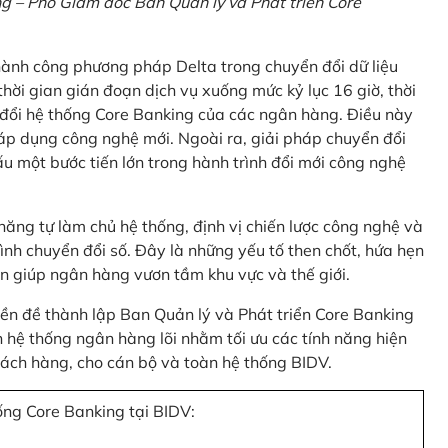
 – Phó Giám đốc Ban Quản lý và Phát triển Core
thành công phương pháp Delta trong chuyển đổi dữ liệu
hời gian gián đoạn dịch vụ xuống mức kỷ lục 16 giờ, thời
 đổi hệ thống Core Banking của các ngân hàng. Điều này
 áp dụng công nghệ mới. Ngoài ra, giải pháp chuyển đổi
u một bước tiến lớn trong hành trình đổi mới công nghệ
ng tự làm chủ hệ thống, định vị chiến lược công nghệ và
ình chuyển đổi số. Đây là những yếu tố then chốt, hứa hẹn
n giúp ngân hàng vươn tầm khu vực và thế giới.
tiền đề thành lập Ban Quản lý và Phát triển Core Banking
hệ thống ngân hàng lõi nhằm tối ưu các tính năng hiện
 khách hàng, cho cán bộ và toàn hệ thống BIDV.
ống Core Banking tại BIDV: