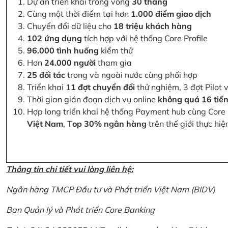
Dự án triển khai trong vòng
30 tháng
Cùng một thời điểm tại hơn
1.000 điểm giao dịch
Chuyển đổi dữ liệu cho
18 triệu khách hàng
102 ứng dụng
tích hợp với hệ thống Core Profile
96.000 tình huống
kiểm thử
Hơn
24.000 người
tham gia
25 đối tác
trong và ngoài nước cùng phối hợp
Triển khai 1
1 đợt chuyển đổi
thử nghiệm, 3 đợt Pilot 
Thời gian gián đoạn dịch vụ online
không quá 16 tiế
Hợp long triển khai hệ thống Payment hub cùng Core 
Việt Nam
, T
op 30% ngân hàng
trên thế giới thực hi
Thông tin chi tiết vui lòng liên hệ:
Ngân hàng TMCP Đầu tư và Phát triển Việt Nam (BIDV)
Ban Quản lý và Phát triển Core Banking