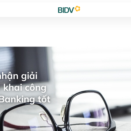
hận giải
 khai công
Banking tốt