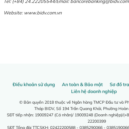
Tel: (+84) 24.22205544/Email: bancorebanking@bidv.com
Website:
www.bidv.com.vn
Điều khoản sử dụng
An toàn & Bảo mật
Sơ đồ tr
Liên hệ doanh nghiệp
© Bản quyền 2018 thuộc về Ngân hàng TMCP Đầu tư và Phá
Tháp BIDV, Số 194 Trần Quang Khải, Phường Hoàn
SĐT tiếp nhận: 19009247 (Cá nhân)/ 19009248 (Doanh nghiệp)/(+8
22200399
SĐT Tổng đài TTCSKH: 02422200588 - 0385290066 - 0385190066