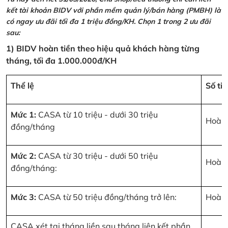
kết tài khoản BIDV với phần mềm quản lý/bán hàng (PMBH) là
có ngay ưu đãi tối đa 1 triệu đồng/KH. Chọn 1 trong 2 ưu đãi
sau:
1) BIDV hoàn tiền theo hiệu quả khách hàng từng
tháng, tối đa 1.000.000đ/KH
Thể lệ
Số ti
Mức 1:
CASA từ 10 triệu - dưới 30 triệu
Hoàn 
đồng/tháng
Mức 2:
CASA từ 30 triệu - dưới 50 triệu
Hoàn 
đồng/tháng:
Mức 3:
CASA từ 50 triệu đồng/tháng trở lên:
Hoàn 
CASA xét tại tháng liền sau tháng liên kết phần