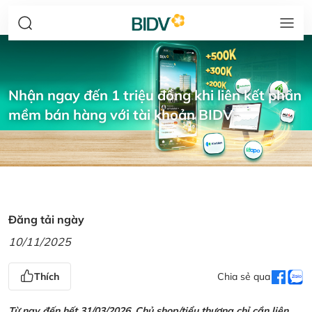
Nhận ngay đến 1 triệu đồng khi liên kết phần
mềm bán hàng với tài khoản BIDV
Đăng tải ngày
10/11/2025
Thích
Chia sẻ qua
Từ nay đến hết 31/03/2026, Chủ shop/tiểu thương chỉ cần liên