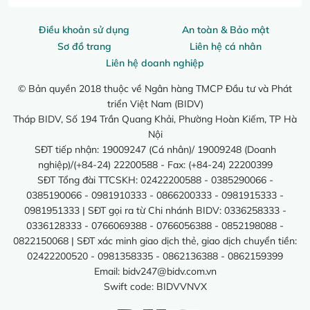
Điều khoản sử dụng
An toàn & Bảo mật
Sơ đồ trang
Liên hệ cá nhân
Liên hệ doanh nghiệp
© Bản quyền 2018 thuộc về Ngân hàng TMCP Đầu tư và Phát
triển Việt Nam (BIDV)
Tháp BIDV, Số 194 Trần Quang Khải, Phường Hoàn Kiếm, TP Hà
Nội
SĐT tiếp nhận: 19009247 (Cá nhân)/ 19009248 (Doanh
nghiệp)/(+84-24) 22200588 - Fax: (+84-24) 22200399
SĐT Tổng đài TTCSKH: 02422200588 - 0385290066 -
0385190066 - 0981910333 - 0866200333 - 0981915333 -
0981951333 | SĐT gọi ra từ Chi nhánh BIDV: 0336258333 -
0336128333 - 0766069388 - 0766056388 - 0852198088 -
0822150068 | SĐT xác minh giao dịch thẻ, giao dịch chuyển tiền:
02422200520 - 0981358335 - 0862136388 - 0862159399
Email:
bidv247@bidv.com.vn
Swift code: BIDVVNVX