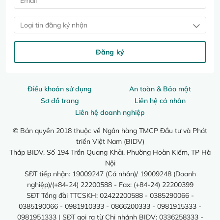
Loại tin đăng ký nhận
Đăng ký
Điều khoản sử dụng
An toàn & Bảo mật
Sơ đồ trang
Liên hệ cá nhân
Liên hệ doanh nghiệp
© Bản quyền 2018 thuộc về Ngân hàng TMCP Đầu tư và Phát
triển Việt Nam (BIDV)
Tháp BIDV, Số 194 Trần Quang Khải, Phường Hoàn Kiếm, TP Hà
Nội
SĐT tiếp nhận: 19009247 (Cá nhân)/ 19009248 (Doanh
nghiệp)/(+84-24) 22200588 - Fax: (+84-24) 22200399
SĐT Tổng đài TTCSKH: 02422200588 - 0385290066 -
0385190066 - 0981910333 - 0866200333 - 0981915333 -
0981951333 | SĐT gọi ra từ Chi nhánh BIDV: 0336258333 -