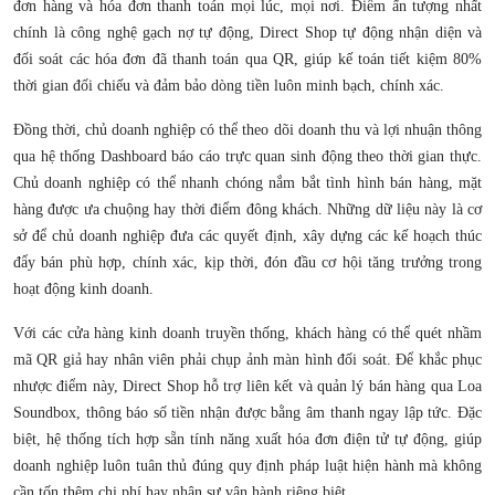
đơn hàng và hóa đơn thanh toán mọi lúc, mọi nơi. Điểm ấn tượng nhất
chính là công nghệ gạch nợ tự động, Direct Shop tự động nhận diện và
đối soát các hóa đơn đã thanh toán qua QR, giúp kế toán tiết kiệm 80%
thời gian đối chiếu và đảm bảo dòng tiền luôn minh bạch, chính xác.
Đồng thời, chủ doanh nghiệp có thể theo dõi doanh thu và lợi nhuận thông
qua hệ thống Dashboard báo cáo trực quan sinh động theo thời gian thực.
Chủ doanh nghiệp có thể nhanh chóng nắm bắt tình hình bán hàng, mặt
hàng được ưa chuộng hay thời điểm đông khách. Những dữ liệu này là cơ
sở để chủ doanh nghiệp đưa các quyết định, xây dựng các kế hoạch thúc
đẩy bán phù hợp, chính xác, kịp thời, đón đầu cơ hội tăng trưởng trong
hoạt động kinh doanh.
Với các cửa hàng kinh doanh truyền thống, khách hàng có thể quét nhầm
mã QR giả hay nhân viên phải chụp ảnh màn hình đối soát. Để khắc phục
nhược điểm này, Direct Shop hỗ trợ liên kết và quản lý bán hàng qua Loa
Soundbox, thông báo số tiền nhận được bằng âm thanh ngay lập tức. Đặc
biệt, hệ thống tích hợp sẵn tính năng xuất hóa đơn điện tử tự động, giúp
doanh nghiệp luôn tuân thủ đúng quy định pháp luật hiện hành mà không
cần tốn thêm chi phí hay nhân sự vận hành riêng biệt.